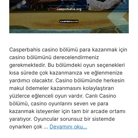
Casperbahis casino bölümü para kazanmak için
casino bölümünü derecelendirmeniz
gerekmektedir. Bu bölümdeki oyun seçenekleri
kısa sürede çok kazanmanıza ve eğlenmenize
yardımcı olacaktır. Casino bölümünde herkesin
makul ödemeler kazanmasını kolaylaştıran
yüzlerce eğlenceli oyun vardır. Canlı Casino
bölümü, casino oyunlarını seven ve para
kazanmak isteyenler için tam bir arcade ortamı
yaratıyor. Oyuncular sorunsuz bir sistemde
oynarken çok …
Devamını oku…