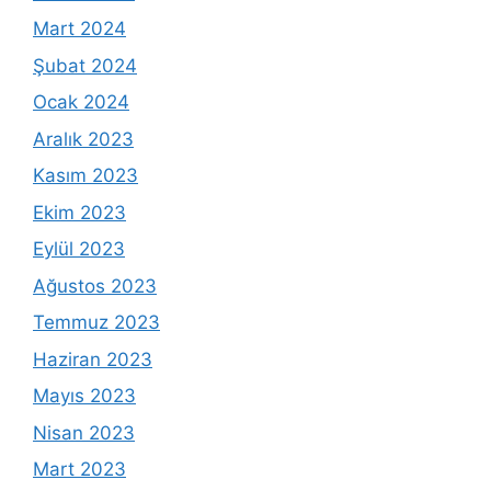
Mart 2024
Şubat 2024
Ocak 2024
Aralık 2023
Kasım 2023
Ekim 2023
Eylül 2023
Ağustos 2023
Temmuz 2023
Haziran 2023
Mayıs 2023
Nisan 2023
Mart 2023