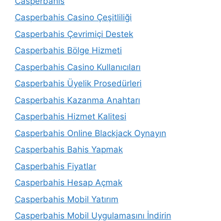
Casperbahis
Casperbahis Casino Çeşitliliği
Casperbahis Çevrimiçi Destek
Casperbahis Bölge Hizmeti
Casperbahis Casino Kullanıcıları
Casperbahis Üyelik Prosedürleri
Casperbahis Kazanma Anahtarı
Casperbahis Hizmet Kalitesi
Casperbahis Online Blackjack Oynayın
Casperbahis Bahis Yapmak
Casperbahis Fiyatlar
Casperbahis Hesap Açmak
Casperbahis Mobil Yatırım
Casperbahis Mobil Uygulamasını İndirin