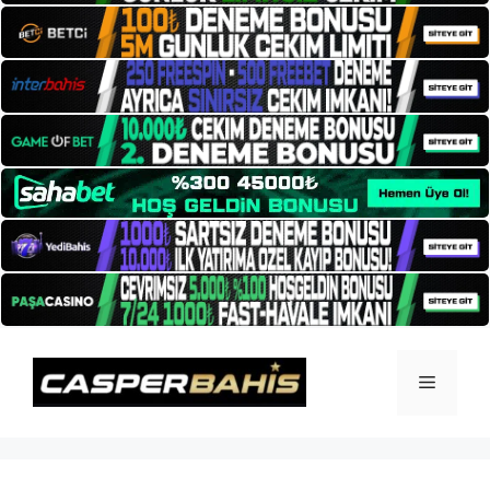
İçeriğe
atla
Menü