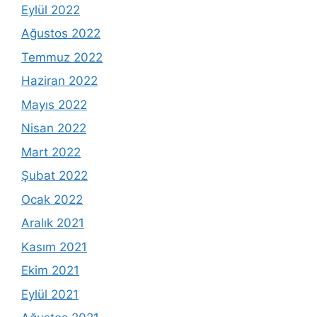
Eylül 2022
Ağustos 2022
Temmuz 2022
Haziran 2022
Mayıs 2022
Nisan 2022
Mart 2022
Şubat 2022
Ocak 2022
Aralık 2021
Kasım 2021
Ekim 2021
Eylül 2021