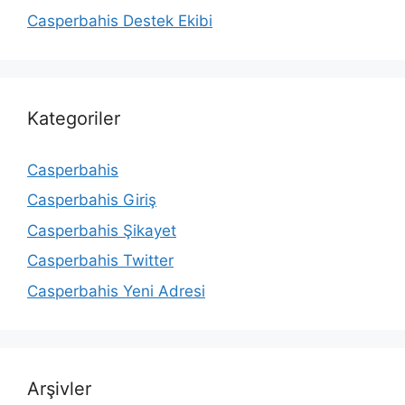
Casperbahis Destek Ekibi
Kategoriler
Casperbahis
Casperbahis Giriş
Casperbahis Şikayet
Casperbahis Twitter
Casperbahis Yeni Adresi
Arşivler