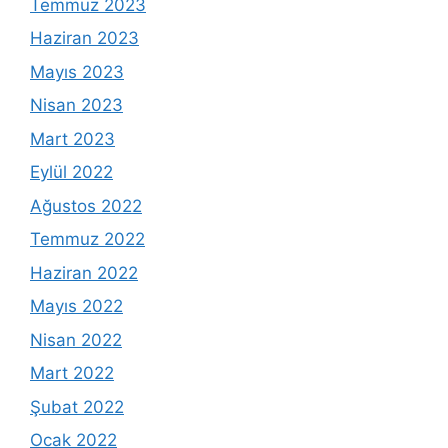
Temmuz 2023
Haziran 2023
Mayıs 2023
Nisan 2023
Mart 2023
Eylül 2022
Ağustos 2022
Temmuz 2022
Haziran 2022
Mayıs 2022
Nisan 2022
Mart 2022
Şubat 2022
Ocak 2022