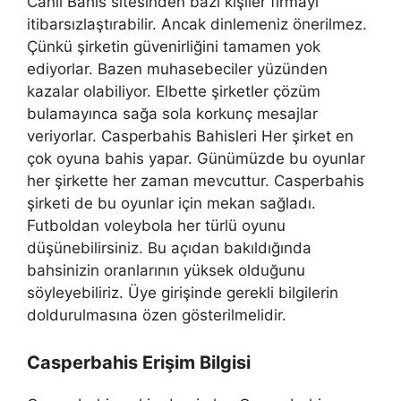
Canlı Bahis sitesinden bazı kişiler firmayı
itibarsızlaştırabilir. Ancak dinlemeniz önerilmez.
Çünkü şirketin güvenirliğini tamamen yok
ediyorlar. Bazen muhasebeciler yüzünden
kazalar olabiliyor. Elbette şirketler çözüm
bulamayınca sağa sola korkunç mesajlar
veriyorlar. Casperbahis Bahisleri Her şirket en
çok oyuna bahis yapar. Günümüzde bu oyunlar
her şirkette her zaman mevcuttur. Casperbahis
şirketi de bu oyunlar için mekan sağladı.
Futboldan voleybola her türlü oyunu
düşünebilirsiniz. Bu açıdan bakıldığında
bahsinizin oranlarının yüksek olduğunu
söyleyebiliriz. Üye girişinde gerekli bilgilerin
doldurulmasına özen gösterilmelidir.
Casperbahis Erişim Bilgisi