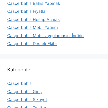
Casperbahis Bahis Yapmak
Casperbahis Fiyatlar
Casperbahis Hesap Açmak
Casperbahis Mobil Yatırım
Casperbahis Mobil Uygulamasını İndirin
Casperbahis Destek Ekibi
Kategoriler
Casperbahis
Casperbahis Giriş
Casperbahis Şikayet
Casperbahis Twitter