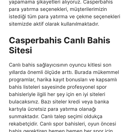
yapamama şikayetleri alıyoruz. Casperbahis
para yatırma seçenekleri, müşterilerimizin
istediği tüm para yatırma ve çekme seçenekleri
sitemizde aktif olarak kullanılmaktadır.
Casperbahis Canlı Bahis
Sitesi
Canlı bahis sağlayıcısının oyuncu kitlesi son
yıllarda önemli ölçüde arttı. Burada mükemmel
programlar, harika kayıt bonusları ve kapsamlı
bahis listeleri sayesinde profesyonel spor
bahisleriyle ilgili her şey için en iyi siteleri
bulacaksınız. Bazı siteler kredi veya banka
kartıyla ücretsiz para yatırma olanağı
sunmaktadır. Canlı talep seçimi oldukça
rekabetçidir. Canlı spor bahisleri, oyun öncesi
bahis gerektiren hemen hemen her spor için