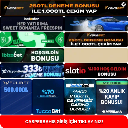
×
CASPERBAHIS GİRİŞ İÇİN TIKLAYINIZ!