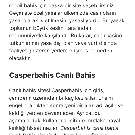
mobil bahis için başka bir site seçebilirsiniz.
Geçmişte özel yasalar ülkemizde casinoların
yasal olarak işletilmesini yasaklıyordu. Bu yasak
toplumun büyük kesimi tarafından
memnuniyetle karşılandı. Bu karar, canlı casino
tutkunlarının yasa dışı olan veya yurt dışında
faaliyet gösteren yerlere erişmesine neden
olacaktır.
Casperbahis Canlı Bahis
Canlı bahis sitesi Casperbahis için giriş,
çemberin üzerinden birkaç kez atlar. Erişim
engelini aldıktan sonra yeni bir alan adı açılır ve
kaldığı yerden devam eder. Ayrıca, bu
aşamalardaki kullanıcılar sitede mutlaka hayal
kırıklığı hissetmezler.
Casperbahis canlı bahis