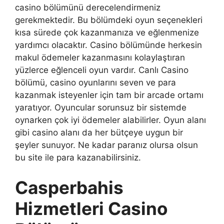
casino bölümünü derecelendirmeniz
gerekmektedir. Bu bölümdeki oyun seçenekleri
kısa sürede çok kazanmanıza ve eğlenmenize
yardımcı olacaktır. Casino bölümünde herkesin
makul ödemeler kazanmasını kolaylaştıran
yüzlerce eğlenceli oyun vardır. Canlı Casino
bölümü, casino oyunlarını seven ve para
kazanmak isteyenler için tam bir arcade ortamı
yaratıyor. Oyuncular sorunsuz bir sistemde
oynarken çok iyi ödemeler alabilirler. Oyun alanı
gibi casino alanı da her bütçeye uygun bir
şeyler sunuyor. Ne kadar paranız olursa olsun
bu site ile para kazanabilirsiniz.
Casperbahis
Hizmetleri Casino