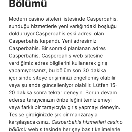
Bölümü
Modern casino siteleri listesinde Casperbahis,
sunduğu hizmetlerle yeni varlığındaki boşluğu
dolduruyor.Casperbahis eski adresi olan
Casperbahis kapandı. Yeni adresimiz
Casperbahis. Bir sonraki planlanan adres
Casperbahis. Casperbahis web sitesine
verdiğimiz adres bilgilerini kullanarak giriş
yapamıyorsanız, bu bölüm son 30 dakika
içerisinde siteye erişiminizi engellemiş olabilir
veya şu anda güncelleniyor olabilir. Lütfen 15-
20 dakika sonra tekrar deneyin. Sorun devam
ederse tarayıcınızın önbelleğini temizlemeyi
veya farklı bir tarayıcıyla giriş yapmayı deneyin.
Tesise girdiğinizde şık bir manzarayla
karşılaşacaksınız.
Casperbahis hizmetleri casino
bölümü
web sitesinde her şey basit kelimelerle