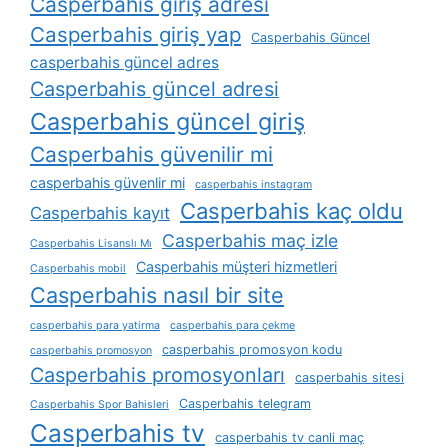
Casperbahis giriş adresi
Casperbahis giriş yap
Casperbahis Güncel
casperbahis güncel adres
Casperbahis güncel adresi
Casperbahis güncel giriş
Casperbahis güvenilir mi
casperbahis güvenlir mi
casperbahis instagram
Casperbahis kaç oldu
Casperbahis kayıt
Casperbahis maç izle
Casperbahis Lisanslı Mı
Casperbahis müşteri hizmetleri
Casperbahis mobil
Casperbahis nasıl bir site
casperbahis para yatirma
casperbahis para çekme
casperbahis promosyon kodu
casperbahis promosyon
Casperbahis promosyonları
casperbahis sitesi
Casperbahis telegram
Casperbahis Spor Bahisleri
Casperbahis tv
casperbahis tv canli maç