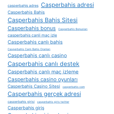
Casperbahis adresi
casperbahis adres
Casperbahis Bahis
Casperbahis Bahis Sitesi
Casperbahis bonus
Casperbahis Bonusları
casperbahis canli maç izle
Casperbahis canlı bahis
Casperbahis Canlı Bahis Oranları
Casperbahis canlı casino
Casperbahis canlı destek
Casperbahis canlı maç izleme
Casperbahis casino oyunları
Casperbahis Casino Sitesi
casperbahis com
Casperbahis gerçek adresi
casperbahis girisi
casperbahis giris twitter
Casperbahis giriş