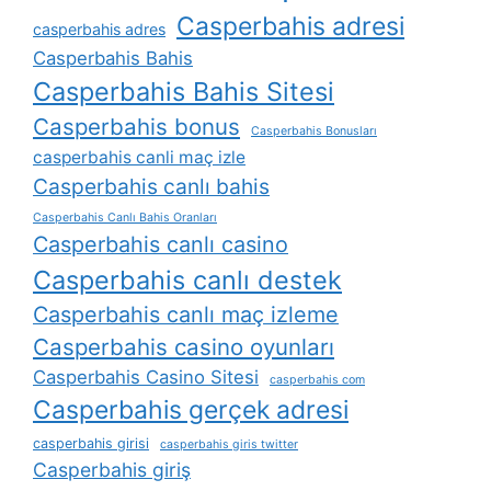
Casperbahis adresi
casperbahis adres
Casperbahis Bahis
Casperbahis Bahis Sitesi
Casperbahis bonus
Casperbahis Bonusları
casperbahis canli maç izle
Casperbahis canlı bahis
Casperbahis Canlı Bahis Oranları
Casperbahis canlı casino
Casperbahis canlı destek
Casperbahis canlı maç izleme
Casperbahis casino oyunları
Casperbahis Casino Sitesi
casperbahis com
Casperbahis gerçek adresi
casperbahis girisi
casperbahis giris twitter
Casperbahis giriş