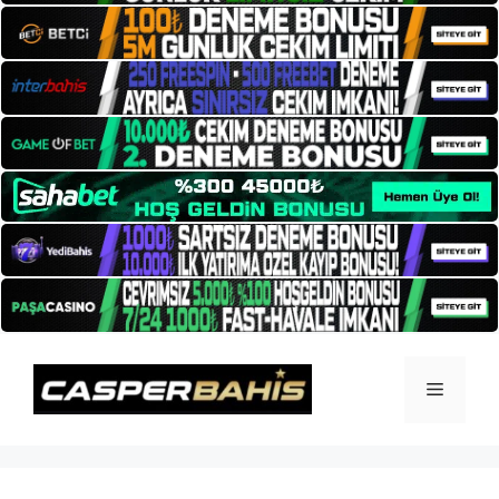
İçeriğe
atla
Menü