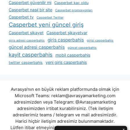
Casperbet güvenilir mi
Casperbet kaç oldu
Casperbet nasıl bir site
Casperbet promosyonları
Casperbet tv
Casperbet Twitter
Casperbet yeni güncel giriş
Casperbet şikayet
Casperbet şikayetvar
giris casperbahis
giris adresi casperbahis
girisi casperbahis
güncel adresi casperbahis
güncel casperbahis
kayit casperbahis
mobil casperbahis
yeni giris casperbahis
twitter casperbahis
Avrasya'nın en büyük reklam platformunda olmak için
Microsoft Teams:
reklam@avrasyamarketing.com
adresimizden veya Telegram: @Avrasyamarketing
adresimizden irtibat kurabilirsiniz. (Tek iletişim
adreslerimiz teams / telegram ve mail adresimizdir.
Harici hiçbir iletişim adresimiz bulunmamaktadır.
Lütfen itibar etmeyiniz.) Türkiye yasalarına göre 7258