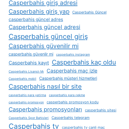
Casperbahis giriş adresi
Casperbahis giriş yap
Casperbahis Güncel
casperbahis güncel adres
Casperbahis güncel adresi
Casperbahis güncel giriş
Casperbahis güvenilir mi
casperbahis güvenlir mi
casperbahis instagram
Casperbahis kaç oldu
Casperbahis kayıt
Casperbahis maç izle
Casperbahis Lisanslı Mı
Casperbahis müşteri hizmetleri
Casperbahis mobil
Casperbahis nasıl bir site
casperbahis para yatirma
casperbahis para çekme
casperbahis promosyon kodu
casperbahis promosyon
Casperbahis promosyonları
casperbahis sitesi
Casperbahis telegram
Casperbahis Spor Bahisleri
Casperbahis tv
casperbahis tv canli maç