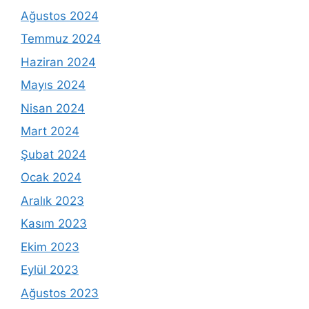
Ağustos 2024
Temmuz 2024
Haziran 2024
Mayıs 2024
Nisan 2024
Mart 2024
Şubat 2024
Ocak 2024
Aralık 2023
Kasım 2023
Ekim 2023
Eylül 2023
Ağustos 2023