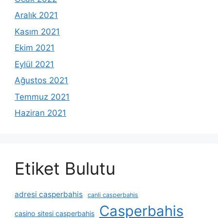
Aralık 2021
Kasım 2021
Ekim 2021
Eylül 2021
Ağustos 2021
Temmuz 2021
Haziran 2021
Etiket Bulutu
adresi casperbahis
canli casperbahis
Casperbahis
casino sitesi casperbahis