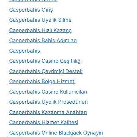
Casperbahis Giriş
Casperbahis Üyelik Silme
Casperbahis Hızlı Kazanç
Casperbahis Bahis Adımları
Casperbahis
Casperbahis Casino Çeşitliliği
Casperbahis Çevrimiçi Destek
Casperbahis Bölge Hizmeti
Casperbahis Casino Kullanıcıları
Casperbahis Üyelik Prosedürleri
Casperbahis Kazanma Anahtarı
Casperbahis Hizmet Kalitesi
Casperbahis Online Blackjack Oynayın