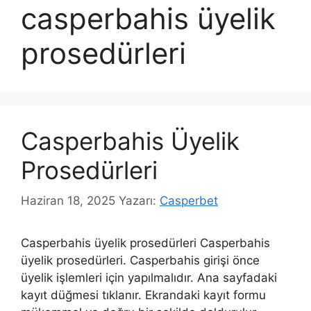
casperbahis üyelik
prosedürleri
Casperbahis Üyelik
Prosedürleri
Haziran 18, 2025
Yazarı:
Casperbet
Casperbahis üyelik prosedürleri Casperbahis
üyelik prosedürleri. Casperbahis girişi önce
üyelik işlemleri için yapılmalıdır. Ana sayfadaki
kayıt düğmesi tıklanır. Ekrandaki kayıt formu