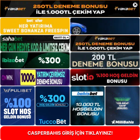
×
CASPERBAHIS GİRİŞ İÇİN TIKLAYINIZ!