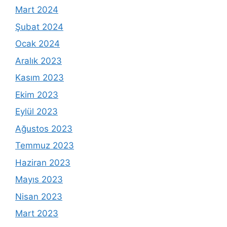
Mart 2024
Şubat 2024
Ocak 2024
Aralık 2023
Kasım 2023
Ekim 2023
Eylül 2023
Ağustos 2023
Temmuz 2023
Haziran 2023
Mayıs 2023
Nisan 2023
Mart 2023