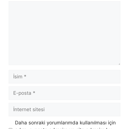
Yorum
İsim
E-
posta
İnternet
sitesi
Daha sonraki yorumlarımda kullanılması için