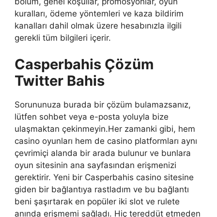
bölüm, genel koşullar, promosyonlar, oyun
kuralları, ödeme yöntemleri ve kaza bildirim
kanalları dahil olmak üzere hesabınızla ilgili
gerekli tüm bilgileri içerir.
Casperbahis Çözüm
Twitter Bahis
Sorununuza burada bir çözüm bulamazsanız,
lütfen sohbet veya e-posta yoluyla bize
ulaşmaktan çekinmeyin.Her zamanki gibi, hem
casino oyunları hem de casino platformları aynı
çevrimiçi alanda bir arada bulunur ve bunlara
oyun sitesinin ana sayfasından erişmenizi
gerektirir. Yeni bir Casperbahis casino sitesine
giden bir bağlantıya rastladım ve bu bağlantı
beni şaşırtarak en popüler iki slot ve rulete
anında erişmemi sağladı. Hiç tereddüt etmeden