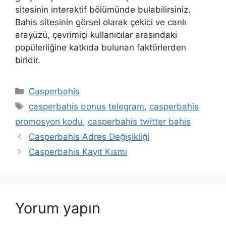
sitesinin interaktif bölümünde bulabilirsiniz.
Bahis sitesinin görsel olarak çekici ve canlı
arayüzü, çevrimiçi kullanıcılar arasındaki
popülerliğine katkıda bulunan faktörlerden
biridir.
Kategoriler
Casperbahis
Etiketler
casperbahis bonus telegram
,
casperbahis
promosyon kodu
,
casperbahis twitter bahis
Yazı
Casperbahis Adres Değişikliği
dolaşımı
Casperbahis Kayıt Kısmı
Yorum yapın