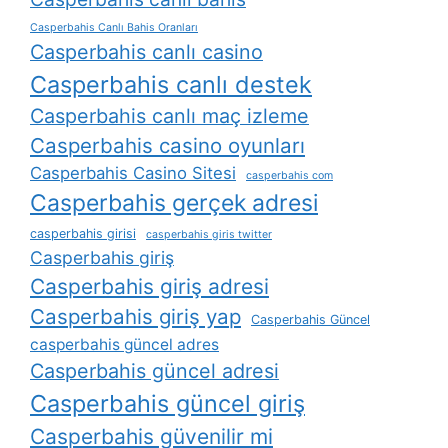
Casperbahis Canlı Bahis Oranları
Casperbahis canlı casino
Casperbahis canlı destek
Casperbahis canlı maç izleme
Casperbahis casino oyunları
Casperbahis Casino Sitesi
casperbahis com
Casperbahis gerçek adresi
casperbahis girisi
casperbahis giris twitter
Casperbahis giriş
Casperbahis giriş adresi
Casperbahis giriş yap
Casperbahis Güncel
casperbahis güncel adres
Casperbahis güncel adresi
Casperbahis güncel giriş
Casperbahis güvenilir mi