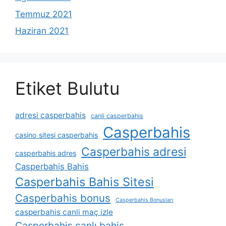
Temmuz 2021
Haziran 2021
Etiket Bulutu
adresi casperbahis
canli casperbahis
Casperbahis
casino sitesi casperbahis
Casperbahis adresi
casperbahis adres
Casperbahis Bahis
Casperbahis Bahis Sitesi
Casperbahis bonus
Casperbahis Bonusları
casperbahis canli maç izle
Casperbahis canlı bahis