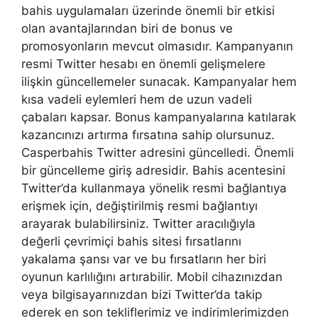
bahis uygulamaları üzerinde önemli bir etkisi
olan avantajlarından biri de bonus ve
promosyonların mevcut olmasıdır. Kampanyanın
resmi Twitter hesabı en önemli gelişmelere
ilişkin güncellemeler sunacak. Kampanyalar hem
kısa vadeli eylemleri hem de uzun vadeli
çabaları kapsar. Bonus kampanyalarına katılarak
kazancınızı artırma fırsatına sahip olursunuz.
Casperbahis Twitter adresini güncelledi. Önemli
bir güncelleme giriş adresidir. Bahis acentesini
Twitter’da kullanmaya yönelik resmi bağlantıya
erişmek için, değiştirilmiş resmi bağlantıyı
arayarak bulabilirsiniz. Twitter aracılığıyla
değerli çevrimiçi bahis sitesi fırsatlarını
yakalama şansı var ve bu fırsatların her biri
oyunun karlılığını artırabilir. Mobil cihazınızdan
veya bilgisayarınızdan bizi Twitter’da takip
ederek en son tekliflerimiz ve indirimlerimizden