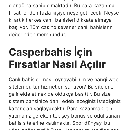
olanağına sahip olmaktadır. Bu para kazanma
fırsatı birden fazla kişiye neşe getirecek. Neyse
ki artık herkes canlı bahisleri dikkate almaya
başlıyor. Tüm casino severler canlı bahislerin
değerinden memnundur.
Casperbahis İçin
Fırsatlar Nasıl Açılır
Canlı bahisleri nasıl oynayabilirim ve hangi web
siteleri bu tür hizmetleri sunuyor? Bu sitelerle
gelir elde etmek de oldukça basittir. Bu size
sistem bahsinize dahil edebileceğiniz istediğiniz
kazançları sağlayacaktır. Para kazanmak için
yapmanız gereken tek şey bonus ve ödül sunan
bahis sitelerine katılmaktır. Spor dünyayı bu