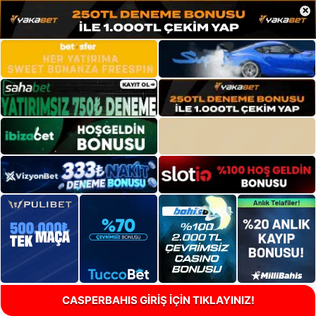
×
CASPERBAHIS GİRİŞ İÇİN TIKLAYINIZ!