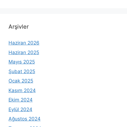
Arşivler
Haziran 2026
Haziran 2025
Mayıs 2025
Şubat 2025
Ocak 2025
Kasım 2024
Ekim 2024
Eylül 2024
Ağustos 2024