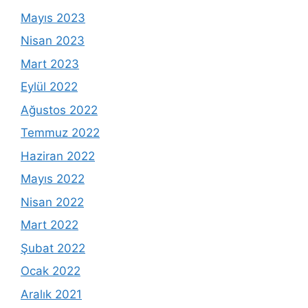
Mayıs 2023
Nisan 2023
Mart 2023
Eylül 2022
Ağustos 2022
Temmuz 2022
Haziran 2022
Mayıs 2022
Nisan 2022
Mart 2022
Şubat 2022
Ocak 2022
Aralık 2021