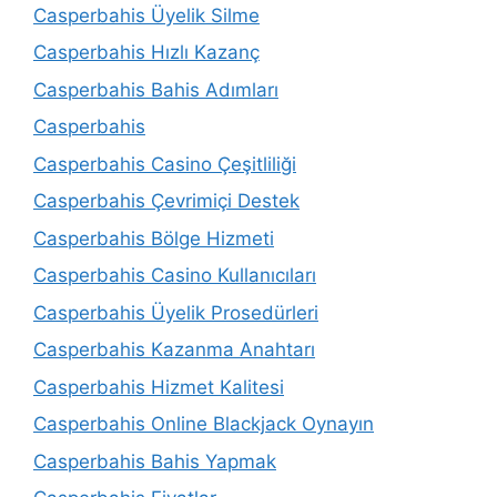
Casperbahis Üyelik Silme
Casperbahis Hızlı Kazanç
Casperbahis Bahis Adımları
Casperbahis
Casperbahis Casino Çeşitliliği
Casperbahis Çevrimiçi Destek
Casperbahis Bölge Hizmeti
Casperbahis Casino Kullanıcıları
Casperbahis Üyelik Prosedürleri
Casperbahis Kazanma Anahtarı
Casperbahis Hizmet Kalitesi
Casperbahis Online Blackjack Oynayın
Casperbahis Bahis Yapmak