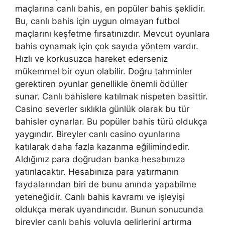
maçlarına canlı bahis, en popüler bahis şeklidir.
Bu, canlı bahis için uygun olmayan futbol
maçlarını keşfetme fırsatınızdır. Mevcut oyunlara
bahis oynamak için çok sayıda yöntem vardır.
Hızlı ve korkusuzca hareket ederseniz
mükemmel bir oyun olabilir. Doğru tahminler
gerektiren oyunlar genellikle önemli ödüller
sunar. Canlı bahislere katılmak nispeten basittir.
Casino severler sıklıkla günlük olarak bu tür
bahisler oynarlar. Bu popüler bahis türü oldukça
yaygındır. Bireyler canlı casino oyunlarına
katılarak daha fazla kazanma eğilimindedir.
Aldığınız para doğrudan banka hesabınıza
yatırılacaktır. Hesabınıza para yatırmanın
faydalarından biri de bunu anında yapabilme
yeteneğidir. Canlı bahis kavramı ve işleyişi
oldukça merak uyandırıcıdır. Bunun sonucunda
bireyler canlı bahis yoluyla gelirlerini artırma