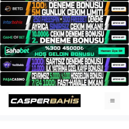
İçeriğe
atla
Menü