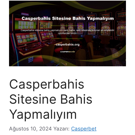
Casperbahis
Sitesine Bahis
Yapmalıyım
Ağustos 10, 2024
Yazarı:
Casperbet