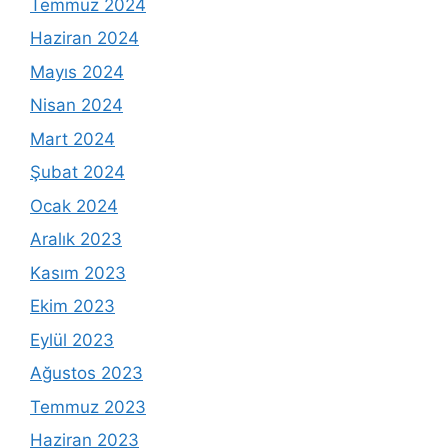
Temmuz 2024
Haziran 2024
Mayıs 2024
Nisan 2024
Mart 2024
Şubat 2024
Ocak 2024
Aralık 2023
Kasım 2023
Ekim 2023
Eylül 2023
Ağustos 2023
Temmuz 2023
Haziran 2023