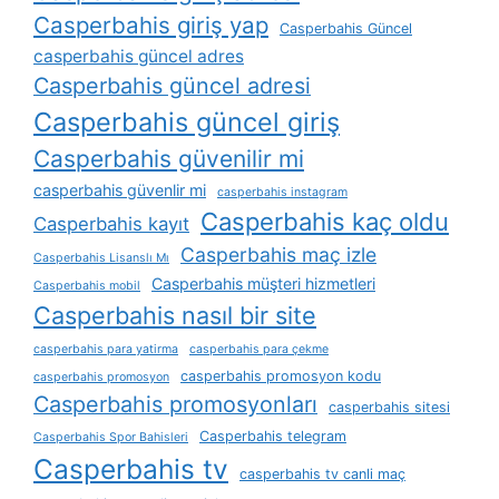
Casperbahis giriş yap
Casperbahis Güncel
casperbahis güncel adres
Casperbahis güncel adresi
Casperbahis güncel giriş
Casperbahis güvenilir mi
casperbahis güvenlir mi
casperbahis instagram
Casperbahis kaç oldu
Casperbahis kayıt
Casperbahis maç izle
Casperbahis Lisanslı Mı
Casperbahis müşteri hizmetleri
Casperbahis mobil
Casperbahis nasıl bir site
casperbahis para yatirma
casperbahis para çekme
casperbahis promosyon kodu
casperbahis promosyon
Casperbahis promosyonları
casperbahis sitesi
Casperbahis telegram
Casperbahis Spor Bahisleri
Casperbahis tv
casperbahis tv canli maç