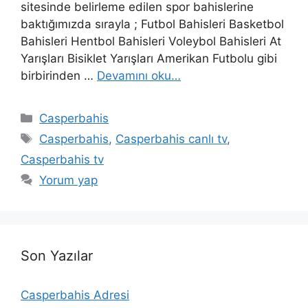
sitesinde belirleme edilen spor bahislerine
baktığımızda sırayla ; Futbol Bahisleri Basketbol
Bahisleri Hentbol Bahisleri Voleybol Bahisleri At
Yarışları Bisiklet Yarışları Amerikan Futbolu gibi
birbirinden …
Devamını oku…
Kategoriler
Casperbahis
Etiketler
Casperbahis
,
Casperbahis canlı tv
,
Casperbahis tv
Yorum yap
Son Yazılar
Casperbahis Adresi