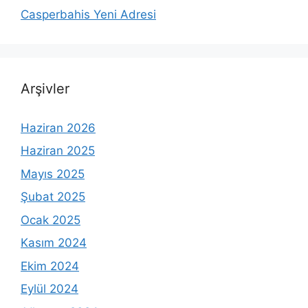
Casperbahis Yeni Adresi
Arşivler
Haziran 2026
Haziran 2025
Mayıs 2025
Şubat 2025
Ocak 2025
Kasım 2024
Ekim 2024
Eylül 2024