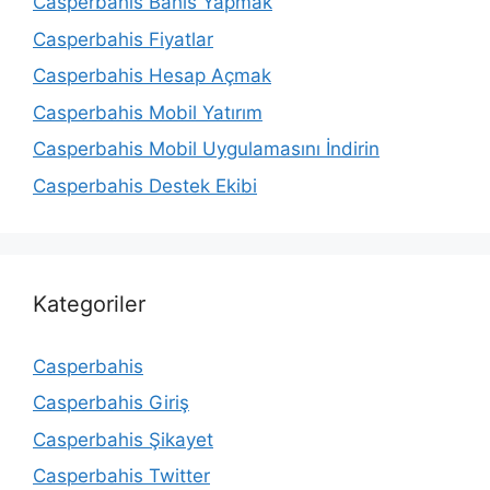
Casperbahis Bahis Yapmak
Casperbahis Fiyatlar
Casperbahis Hesap Açmak
Casperbahis Mobil Yatırım
Casperbahis Mobil Uygulamasını İndirin
Casperbahis Destek Ekibi
Kategoriler
Casperbahis
Casperbahis Giriş
Casperbahis Şikayet
Casperbahis Twitter