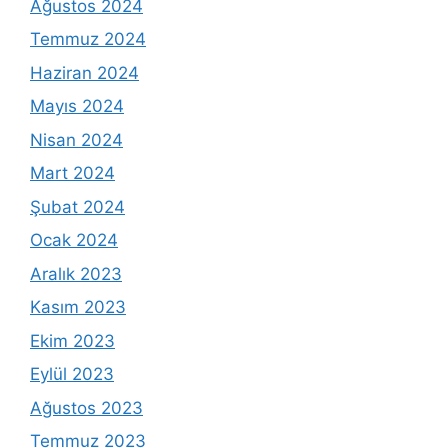
Ağustos 2024
Temmuz 2024
Haziran 2024
Mayıs 2024
Nisan 2024
Mart 2024
Şubat 2024
Ocak 2024
Aralık 2023
Kasım 2023
Ekim 2023
Eylül 2023
Ağustos 2023
Temmuz 2023