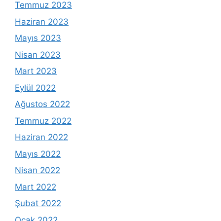
Temmuz 2023
Haziran 2023
Mayıs 2023
Nisan 2023
Mart 2023
Eylül 2022
Ağustos 2022
Temmuz 2022
Haziran 2022
Mayıs 2022
Nisan 2022
Mart 2022
Şubat 2022
Ocak 2022