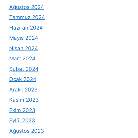
Ağustos 2024
Temmuz 2024
Haziran 2024
Mayıs 2024
Nisan 2024
Mart 2024
Şubat 2024
Ocak 2024
Aralık 2023
Kasım 2023
Ekim 2023
Eylül 2023
Ağustos 2023