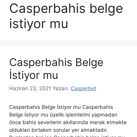
Casperbahis belge
istiyor mu
Casperbahis Belge
İstiyor mu
Haziran 23, 2021
Yazarı:
Casperbet
Casperbahis Belge İstiyor mu Casperbahis
Belge İstiyor mu üyelik işlemlerini yapmadan
önce bahis severlerin akıllarında merak etmekte
oldukları birtakım sorular yer almaktadır.