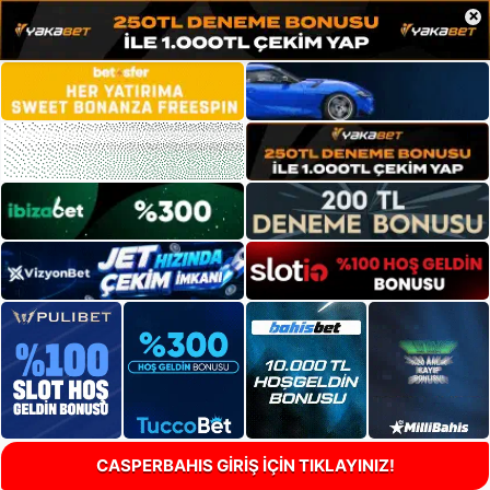
×
CASPERBAHIS GİRİŞ İÇİN TIKLAYINIZ!