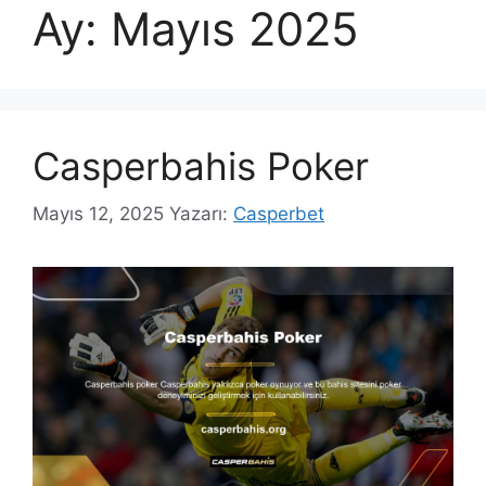
Ay:
Mayıs 2025
Casperbahis Poker
Mayıs 12, 2025
Yazarı:
Casperbet