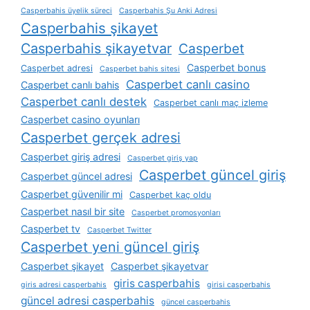
Casperbahis üyelik süreci
Casperbahis Şu Anki Adresi
Casperbahis şikayet
Casperbahis şikayetvar
Casperbet
Casperbet bonus
Casperbet adresi
Casperbet bahis sitesi
Casperbet canlı casino
Casperbet canlı bahis
Casperbet canlı destek
Casperbet canlı maç izleme
Casperbet casino oyunları
Casperbet gerçek adresi
Casperbet giriş adresi
Casperbet giriş yap
Casperbet güncel giriş
Casperbet güncel adresi
Casperbet güvenilir mi
Casperbet kaç oldu
Casperbet nasıl bir site
Casperbet promosyonları
Casperbet tv
Casperbet Twitter
Casperbet yeni güncel giriş
Casperbet şikayet
Casperbet şikayetvar
giris casperbahis
giris adresi casperbahis
girisi casperbahis
güncel adresi casperbahis
güncel casperbahis