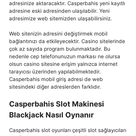
adresinize aktaracaktır. Casperbahis yeni kayıtlı
adresine eski adresinden ulaşılabilir. Yeni
adresimize web sitemizden ulaşabilirsiniz.
Web sitenizin adresini değiştirmek mobil
bağlantınızı da etkileyecektir. Casino sitelerinde
çok az sayıda program bulunmaktadır. Bu
nedenle cep telefonunuzun markası ne olursa
olsun casino sitesine erişim yalnızca internet
tarayıcısı üzerinden yapılabilmektedir.
Casperbahis mobil giriş adresi de web
sitesindeki diğer adreslerden farklıdır.
Casperbahis Slot Makinesi
Blackjack Nasıl Oynanır
Casperbahis slot oyunları çeşitli slot sağlayıcıları