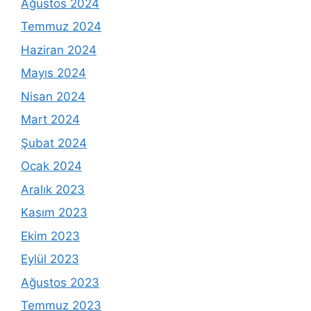
Ağustos 2024
Temmuz 2024
Haziran 2024
Mayıs 2024
Nisan 2024
Mart 2024
Şubat 2024
Ocak 2024
Aralık 2023
Kasım 2023
Ekim 2023
Eylül 2023
Ağustos 2023
Temmuz 2023