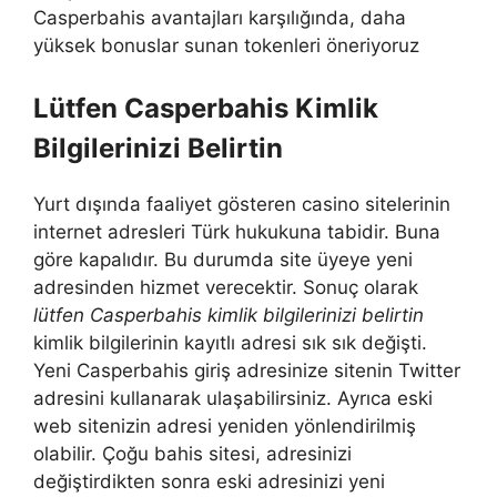
Casperbahis avantajları karşılığında, daha
yüksek bonuslar sunan tokenleri öneriyoruz
Lütfen Casperbahis Kimlik
Bilgilerinizi Belirtin
Yurt dışında faaliyet gösteren casino sitelerinin
internet adresleri Türk hukukuna tabidir. Buna
göre kapalıdır. Bu durumda site üyeye yeni
adresinden hizmet verecektir. Sonuç olarak
lütfen Casperbahis kimlik bilgilerinizi belirtin
kimlik bilgilerinin kayıtlı adresi sık sık değişti.
Yeni Casperbahis giriş adresinize sitenin Twitter
adresini kullanarak ulaşabilirsiniz. Ayrıca eski
web sitenizin adresi yeniden yönlendirilmiş
olabilir. Çoğu bahis sitesi, adresinizi
değiştirdikten sonra eski adresinizi yeni