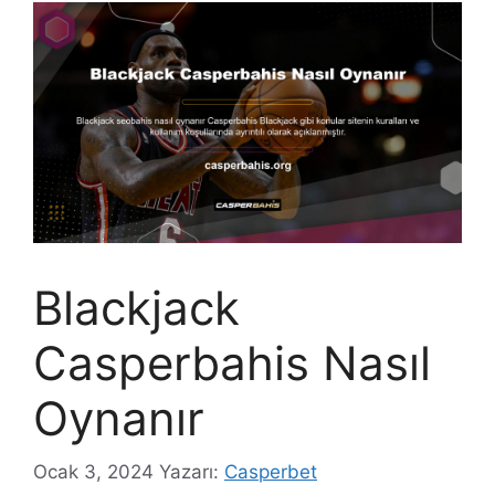
Blackjack
Casperbahis Nasıl
Oynanır
Ocak 3, 2024
Yazarı:
Casperbet