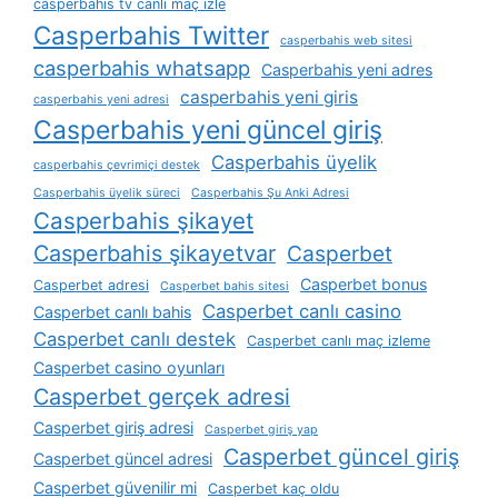
casperbahis tv canli maç izle
Casperbahis Twitter
casperbahis web sitesi
casperbahis whatsapp
Casperbahis yeni adres
casperbahis yeni giris
casperbahis yeni adresi
Casperbahis yeni güncel giriş
Casperbahis üyelik
casperbahis çevrimiçi destek
Casperbahis üyelik süreci
Casperbahis Şu Anki Adresi
Casperbahis şikayet
Casperbahis şikayetvar
Casperbet
Casperbet bonus
Casperbet adresi
Casperbet bahis sitesi
Casperbet canlı casino
Casperbet canlı bahis
Casperbet canlı destek
Casperbet canlı maç izleme
Casperbet casino oyunları
Casperbet gerçek adresi
Casperbet giriş adresi
Casperbet giriş yap
Casperbet güncel giriş
Casperbet güncel adresi
Casperbet güvenilir mi
Casperbet kaç oldu