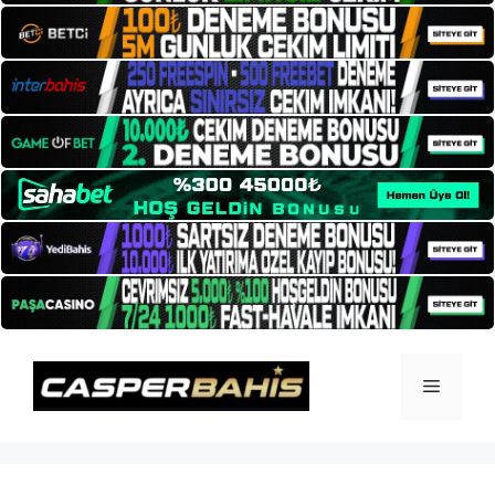
İçeriğe
atla
Menü