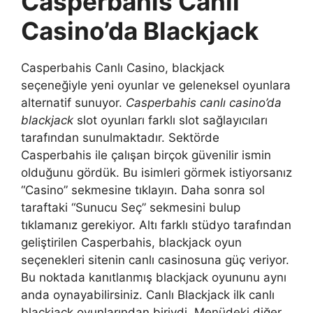
Casperbahis Canlı
Casino’da Blackjack
Casperbahis Canlı Casino, blackjack
seçeneğiyle yeni oyunlar ve geleneksel oyunlara
alternatif sunuyor.
Casperbahis canlı casino’da
blackjack
slot oyunları farklı slot sağlayıcıları
tarafından sunulmaktadır. Sektörde
Casperbahis ile çalışan birçok güvenilir ismin
olduğunu gördük. Bu isimleri görmek istiyorsanız
“Casino” sekmesine tıklayın. Daha sonra sol
taraftaki “Sunucu Seç” sekmesini bulup
tıklamanız gerekiyor. Altı farklı stüdyo tarafından
geliştirilen Casperbahis, blackjack oyun
seçenekleri sitenin canlı casinosuna güç veriyor.
Bu noktada kanıtlanmış blackjack oyununu aynı
anda oynayabilirsiniz. Canlı Blackjack ilk canlı
blackjack oyunlarından biriydi. Menüdeki diğer