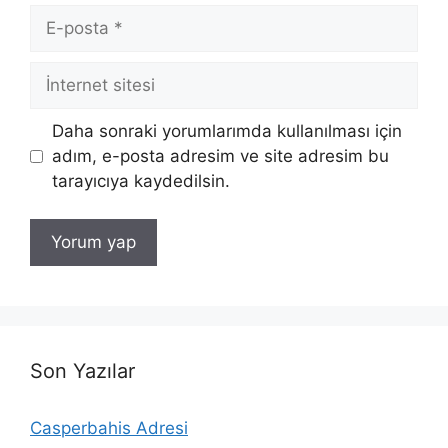
E-
posta
İnternet
sitesi
Daha sonraki yorumlarımda kullanılması için
adım, e-posta adresim ve site adresim bu
tarayıcıya kaydedilsin.
Son Yazılar
Casperbahis Adresi