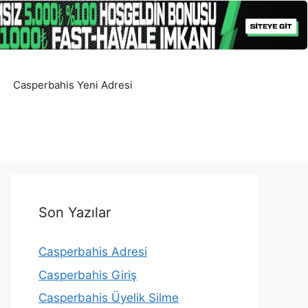
Casperbahis Yeni Adresi
Son Yazılar
Casperbahis Adresi
Casperbahis Giriş
Casperbahis Üyelik Silme