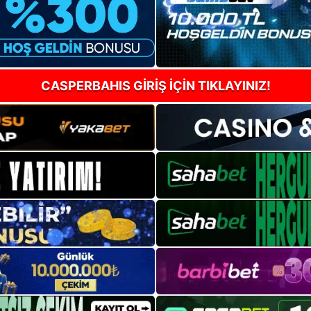
CASPERBAHIS GİRİŞ İÇİN TIKLAYINIZ!