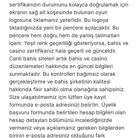
sertifikanızın durumunu kolayca doğrulamak için
ekranın sağ alt köşesinde bulunan oyun
logosuna tıklamanız yeterlidir. Bu logoya
tıkladığınızda yeni bir pencere açılacaktır. Bu
pencere hem doğru hem de yanlış talimatları
içerir. Yeşil renk geçerliliği gösteriyorsa, bahis ve
casino sertifikanız hala geçerli ve günceldir.
Canlı bahis siteleri artık bahis ve casino
düzenlemeleri hakkında en güncel bilgileri
sunmaktadır. Bu kontrolleri bağımsız olarak
gerçekleştirme ve bahis şirketinin kalitesi
hakkında fikir sahibi olma olanağına sahipsiniz.
Size ulaşabilmemiz için lütfen üye kayıt
formunda e-posta adresinizi belirtin. Üyelik
başvuru formunda belirtilen hesap bilgileri olan
hesap detayları bölümünü incelediğinizde
vermeniz veya açıklamanız gereken bilgilerden
birinin e-posta adresiniz olduğunu fark