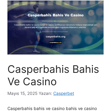
Casperbahis Bahis
Ve Casino
Mayıs 15, 2025
Yazarı:
Casperbet
Casperbahis bahis ve casino bahis ve casino