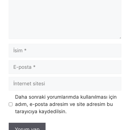
İsim
E-
posta
İnternet
sitesi
Daha sonraki yorumlarımda kullanılması için
adım, e-posta adresim ve site adresim bu
tarayıcıya kaydedilsin.