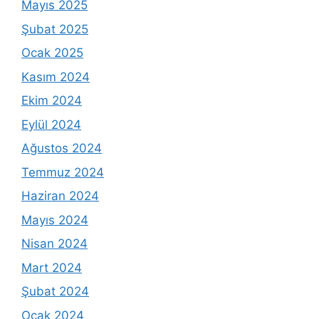
Mayıs 2025
Şubat 2025
Ocak 2025
Kasım 2024
Ekim 2024
Eylül 2024
Ağustos 2024
Temmuz 2024
Haziran 2024
Mayıs 2024
Nisan 2024
Mart 2024
Şubat 2024
Ocak 2024