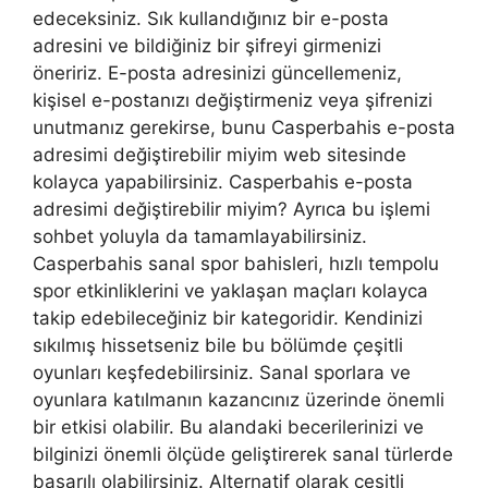
edeceksiniz. Sık kullandığınız bir e-posta
adresini ve bildiğiniz bir şifreyi girmenizi
öneririz. E-posta adresinizi güncellemeniz,
kişisel e-postanızı değiştirmeniz veya şifrenizi
unutmanız gerekirse, bunu Casperbahis e-posta
adresimi değiştirebilir miyim web sitesinde
kolayca yapabilirsiniz. Casperbahis e-posta
adresimi değiştirebilir miyim? Ayrıca bu işlemi
sohbet yoluyla da tamamlayabilirsiniz.
Casperbahis sanal spor bahisleri, hızlı tempolu
spor etkinliklerini ve yaklaşan maçları kolayca
takip edebileceğiniz bir kategoridir. Kendinizi
sıkılmış hissetseniz bile bu bölümde çeşitli
oyunları keşfedebilirsiniz. Sanal sporlara ve
oyunlara katılmanın kazancınız üzerinde önemli
bir etkisi olabilir. Bu alandaki becerilerinizi ve
bilginizi önemli ölçüde geliştirerek sanal türlerde
başarılı olabilirsiniz. Alternatif olarak çeşitli