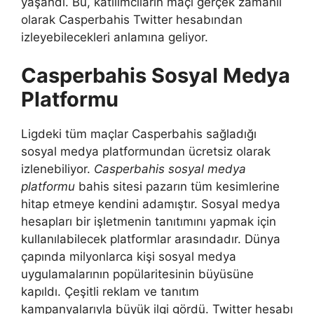
yaşandı. Bu, katılımcıların maçı gerçek zamanlı
olarak Casperbahis Twitter hesabından
izleyebilecekleri anlamına geliyor.
Casperbahis Sosyal Medya
Platformu
Ligdeki tüm maçlar Casperbahis sağladığı
sosyal medya platformundan ücretsiz olarak
izlenebiliyor.
Casperbahis sosyal medya
platformu
bahis sitesi pazarın tüm kesimlerine
hitap etmeye kendini adamıştır. Sosyal medya
hesapları bir işletmenin tanıtımını yapmak için
kullanılabilecek platformlar arasındadır. Dünya
çapında milyonlarca kişi sosyal medya
uygulamalarının popülaritesinin büyüsüne
kapıldı. Çeşitli reklam ve tanıtım
kampanyalarıyla büyük ilgi gördü. Twitter hesabı