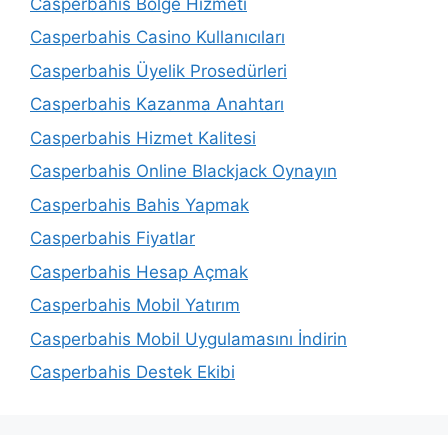
Casperbahis Bölge Hizmeti
Casperbahis Casino Kullanıcıları
Casperbahis Üyelik Prosedürleri
Casperbahis Kazanma Anahtarı
Casperbahis Hizmet Kalitesi
Casperbahis Online Blackjack Oynayın
Casperbahis Bahis Yapmak
Casperbahis Fiyatlar
Casperbahis Hesap Açmak
Casperbahis Mobil Yatırım
Casperbahis Mobil Uygulamasını İndirin
Casperbahis Destek Ekibi