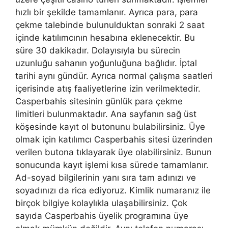
hızlı bir şekilde tamamlanır. Ayrıca para, para
çekme talebinde bulunulduktan sonraki 2 saat
içinde katılımcının hesabına eklenecektir. Bu
süre 30 dakikadır. Dolayısıyla bu sürecin
uzunluğu sahanın yoğunluğuna bağlıdır. İptal
tarihi aynı gündür. Ayrıca normal çalışma saatleri
içerisinde atış faaliyetlerine izin verilmektedir.
Casperbahis sitesinin günlük para çekme
limitleri bulunmaktadır. Ana sayfanın sağ üst
köşesinde kayıt ol butonunu bulabilirsiniz. Üye
olmak için katılımcı Casperbahis sitesi üzerinden
verilen butona tıklayarak üye olabilirsiniz. Bunun
sonucunda kayıt işlemi kısa sürede tamamlanır.
Ad-soyad bilgilerinin yanı sıra tam adınızı ve
soyadınızı da rica ediyoruz. Kimlik numaranız ile
birçok bilgiye kolaylıkla ulaşabilirsiniz. Çok
sayıda Casperbahis üyelik programına üye