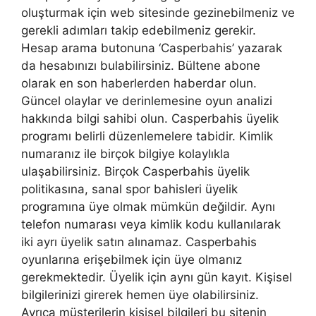
oluşturmak için web sitesinde gezinebilmeniz ve
gerekli adımları takip edebilmeniz gerekir.
Hesap arama butonuna ‘Casperbahis’ yazarak
da hesabınızı bulabilirsiniz. Bültene abone
olarak en son haberlerden haberdar olun.
Güncel olaylar ve derinlemesine oyun analizi
hakkında bilgi sahibi olun. Casperbahis üyelik
programı belirli düzenlemelere tabidir. Kimlik
numaranız ile birçok bilgiye kolaylıkla
ulaşabilirsiniz. Birçok Casperbahis üyelik
politikasına, sanal spor bahisleri üyelik
programına üye olmak mümkün değildir. Aynı
telefon numarası veya kimlik kodu kullanılarak
iki ayrı üyelik satın alınamaz. Casperbahis
oyunlarına erişebilmek için üye olmanız
gerekmektedir. Üyelik için aynı gün kayıt. Kişisel
bilgilerinizi girerek hemen üye olabilirsiniz.
Ayrıca müşterilerin kişisel bilgileri bu sitenin