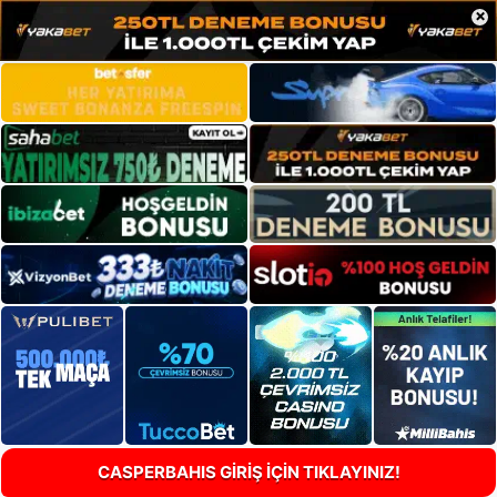
×
CASPERBAHIS GİRİŞ İÇİN TIKLAYINIZ!