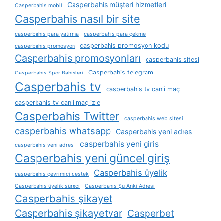
Casperbahis müşteri hizmetleri
Casperbahis mobil
Casperbahis nasıl bir site
casperbahis para yatirma
casperbahis para çekme
casperbahis promosyon kodu
casperbahis promosyon
Casperbahis promosyonları
casperbahis sitesi
Casperbahis telegram
Casperbahis Spor Bahisleri
Casperbahis tv
casperbahis tv canli maç
casperbahis tv canli maç izle
Casperbahis Twitter
casperbahis web sitesi
casperbahis whatsapp
Casperbahis yeni adres
casperbahis yeni giris
casperbahis yeni adresi
Casperbahis yeni güncel giriş
Casperbahis üyelik
casperbahis çevrimiçi destek
Casperbahis üyelik süreci
Casperbahis Şu Anki Adresi
Casperbahis şikayet
Casperbahis şikayetvar
Casperbet