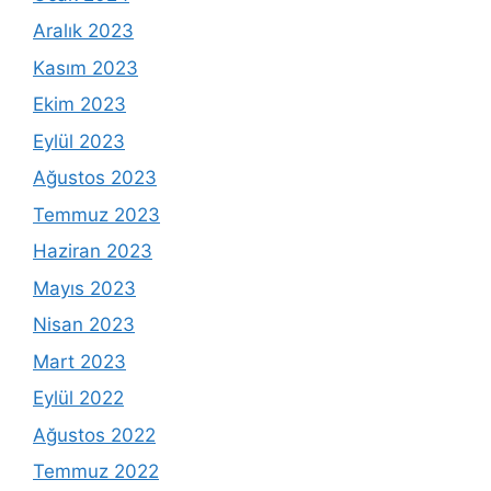
Aralık 2023
Kasım 2023
Ekim 2023
Eylül 2023
Ağustos 2023
Temmuz 2023
Haziran 2023
Mayıs 2023
Nisan 2023
Mart 2023
Eylül 2022
Ağustos 2022
Temmuz 2022