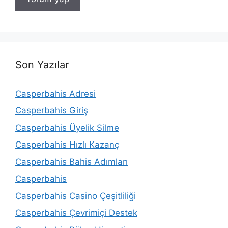
Son Yazılar
Casperbahis Adresi
Casperbahis Giriş
Casperbahis Üyelik Silme
Casperbahis Hızlı Kazanç
Casperbahis Bahis Adımları
Casperbahis
Casperbahis Casino Çeşitliliği
Casperbahis Çevrimiçi Destek