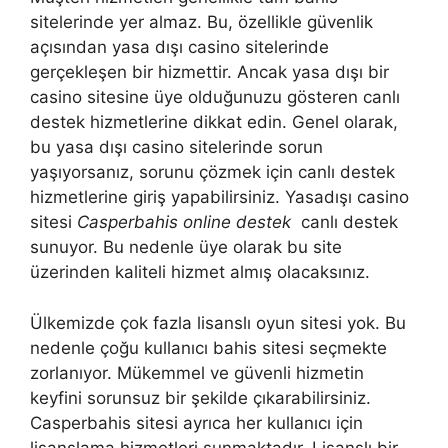
sitelerinde yer almaz. Bu, özellikle güvenlik
açısından yasa dışı casino sitelerinde
gerçekleşen bir hizmettir. Ancak yasa dışı bir
casino sitesine üye olduğunuzu gösteren canlı
destek hizmetlerine dikkat edin. Genel olarak,
bu yasa dışı casino sitelerinde sorun
yaşıyorsanız, sorunu çözmek için canlı destek
hizmetlerine giriş yapabilirsiniz. Yasadışı casino
sitesi
Casperbahis online destek
canlı destek
sunuyor. Bu nedenle üye olarak bu site
üzerinden kaliteli hizmet almış olacaksınız.
Ülkemizde çok fazla lisanslı oyun sitesi yok. Bu
nedenle çoğu kullanıcı bahis sitesi seçmekte
zorlanıyor. Mükemmel ve güvenli hizmetin
keyfini sorunsuz bir şekilde çıkarabilirsiniz.
Casperbahis sitesi ayrıca her kullanıcı için
lisanslama hizmetleri sunmaktadır. Lisanslı bir