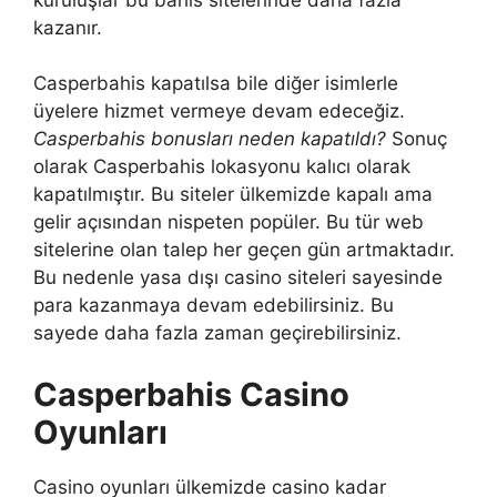
kazanır.
Casperbahis kapatılsa bile diğer isimlerle
üyelere hizmet vermeye devam edeceğiz.
Casperbahis bonusları neden kapatıldı?
Sonuç
olarak Casperbahis lokasyonu kalıcı olarak
kapatılmıştır. Bu siteler ülkemizde kapalı ama
gelir açısından nispeten popüler. Bu tür web
sitelerine olan talep her geçen gün artmaktadır.
Bu nedenle yasa dışı casino siteleri sayesinde
para kazanmaya devam edebilirsiniz. Bu
sayede daha fazla zaman geçirebilirsiniz.
Casperbahis Casino
Oyunları
Casino oyunları ülkemizde casino kadar