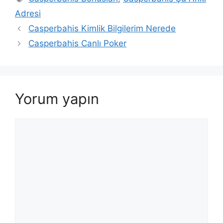
Adresi
Yazı
Casperbahis Kimlik Bilgilerim Nerede
dolaşımı
Casperbahis Canlı Poker
Yorum yapın
Yorum