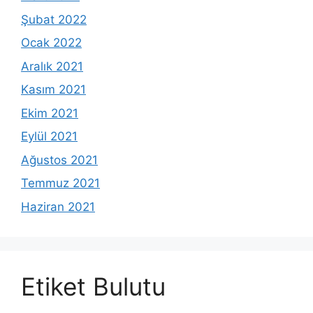
Şubat 2022
Ocak 2022
Aralık 2021
Kasım 2021
Ekim 2021
Eylül 2021
Ağustos 2021
Temmuz 2021
Haziran 2021
Etiket Bulutu