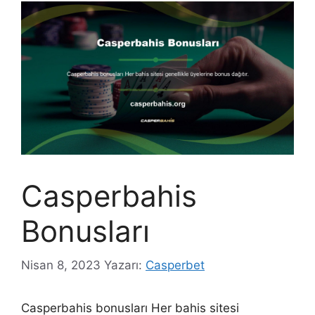
Casperbahis
Bonusları
Nisan 8, 2023
Yazarı:
Casperbet
Casperbahis bonusları Her bahis sitesi