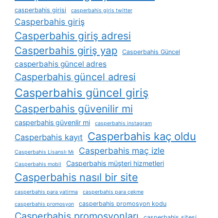
casperbahis girisi
casperbahis giris twitter
Casperbahis giriş
Casperbahis giriş adresi
Casperbahis giriş yap
Casperbahis Güncel
casperbahis güncel adres
Casperbahis güncel adresi
Casperbahis güncel giriş
Casperbahis güvenilir mi
casperbahis güvenlir mi
casperbahis instagram
Casperbahis kaç oldu
Casperbahis kayıt
Casperbahis maç izle
Casperbahis Lisanslı Mı
Casperbahis müşteri hizmetleri
Casperbahis mobil
Casperbahis nasıl bir site
casperbahis para yatirma
casperbahis para çekme
casperbahis promosyon kodu
casperbahis promosyon
Casperbahis promosyonları
casperbahis sitesi