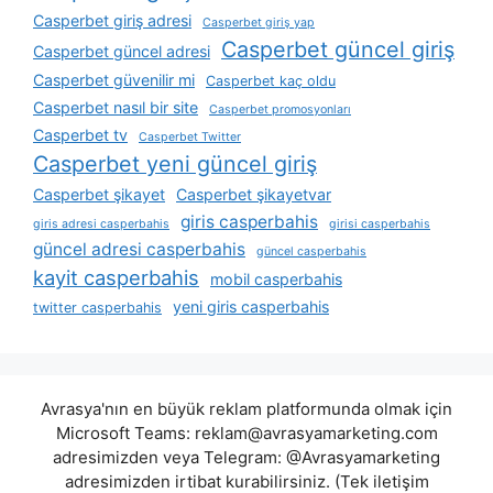
Casperbet giriş adresi
Casperbet giriş yap
Casperbet güncel giriş
Casperbet güncel adresi
Casperbet güvenilir mi
Casperbet kaç oldu
Casperbet nasıl bir site
Casperbet promosyonları
Casperbet tv
Casperbet Twitter
Casperbet yeni güncel giriş
Casperbet şikayet
Casperbet şikayetvar
giris casperbahis
giris adresi casperbahis
girisi casperbahis
güncel adresi casperbahis
güncel casperbahis
kayit casperbahis
mobil casperbahis
yeni giris casperbahis
twitter casperbahis
Avrasya'nın en büyük reklam platformunda olmak için
Microsoft Teams:
reklam@avrasyamarketing.com
adresimizden veya Telegram: @Avrasyamarketing
adresimizden irtibat kurabilirsiniz. (Tek iletişim