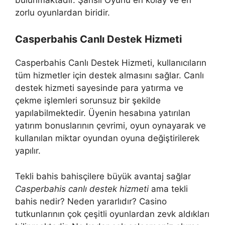
zorlu oyunlardan biridir.
Casperbahis Canlı Destek Hizmeti
Casperbahis Canlı Destek Hizmeti, kullanıcıların
tüm hizmetler için destek almasını sağlar. Canlı
destek hizmeti sayesinde para yatırma ve
çekme işlemleri sorunsuz bir şekilde
yapılabilmektedir. Üyenin hesabına yatırılan
yatırım bonuslarının çevrimi, oyun oynayarak ve
kullanılan miktar oyundan oyuna değiştirilerek
yapılır.
Tekli bahis bahisçilere büyük avantaj sağlar
Casperbahis canlı destek hizmeti
ama tekli
bahis nedir? Neden yararlıdır? Casino
tutkunlarının çok çeşitli oyunlardan zevk aldıkları