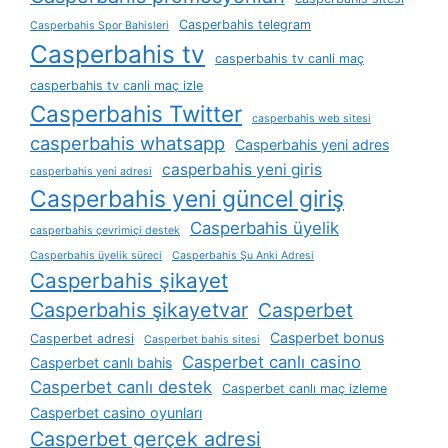
Casperbahis telegram
Casperbahis Spor Bahisleri
Casperbahis tv
casperbahis tv canli maç
casperbahis tv canli maç izle
Casperbahis Twitter
casperbahis web sitesi
casperbahis whatsapp
Casperbahis yeni adres
casperbahis yeni giris
casperbahis yeni adresi
Casperbahis yeni güncel giriş
Casperbahis üyelik
casperbahis çevrimiçi destek
Casperbahis üyelik süreci
Casperbahis Şu Anki Adresi
Casperbahis şikayet
Casperbahis şikayetvar
Casperbet
Casperbet bonus
Casperbet adresi
Casperbet bahis sitesi
Casperbet canlı casino
Casperbet canlı bahis
Casperbet canlı destek
Casperbet canlı maç izleme
Casperbet casino oyunları
Casperbet gerçek adresi