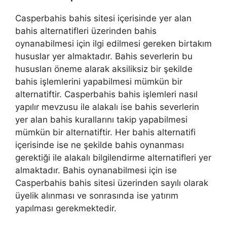
Casperbahis bahis sitesi içerisinde yer alan
bahis alternatifleri üzerinden bahis
oynanabilmesi için ilgi edilmesi gereken birtakım
hususlar yer almaktadır. Bahis severlerin bu
hususları öneme alarak aksiliksiz bir şekilde
bahis işlemlerini yapabilmesi mümkün bir
alternatiftir. Casperbahis bahis işlemleri nasıl
yapılır mevzusu ile alakalı ise bahis severlerin
yer alan bahis kurallarını takip yapabilmesi
mümkün bir alternatiftir. Her bahis alternatifi
içerisinde ise ne şekilde bahis oynanması
gerektiği ile alakalı bilgilendirme alternatifleri yer
almaktadır. Bahis oynanabilmesi için ise
Casperbahis bahis sitesi üzerinden sayılı olarak
üyelik alınması ve sonrasında ise yatırım
yapılması gerekmektedir.