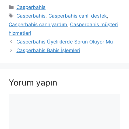
Kategoriler
Casperbahis
Etiketler
Casperbahis
,
Casperbahis canlı destek
,
Casperbahis canlı yardım
,
Casperbahis müşteri
hizmetleri
Yazı
Casperbahis Üyeliklerde Sorun Oluyor Mu
dolaşımı
Casperbahis Bahis İşlemleri
Yorum yapın
Yorum