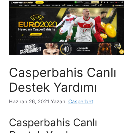
Casperbahis Canlı
Destek Yardımı
Haziran 26, 2021
Yazarı:
Casperbet
Casperbahis Canlı