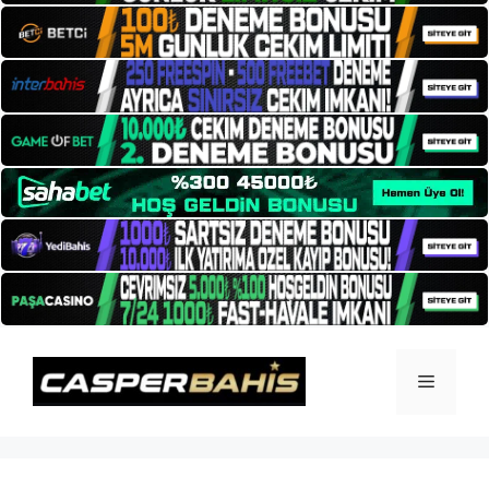
İçeriğe
atla
Menü