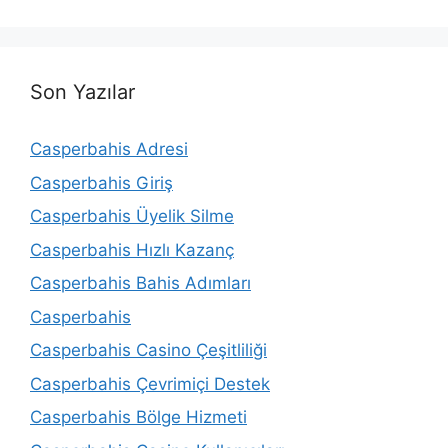
Son Yazılar
Casperbahis Adresi
Casperbahis Giriş
Casperbahis Üyelik Silme
Casperbahis Hızlı Kazanç
Casperbahis Bahis Adımları
Casperbahis
Casperbahis Casino Çeşitliliği
Casperbahis Çevrimiçi Destek
Casperbahis Bölge Hizmeti