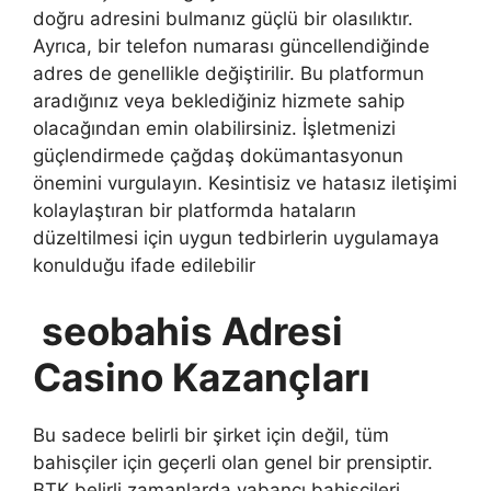
doğru adresini bulmanız güçlü bir olasılıktır.
Ayrıca, bir telefon numarası güncellendiğinde
adres de genellikle değiştirilir. Bu platformun
aradığınız veya beklediğiniz hizmete sahip
olacağından emin olabilirsiniz. İşletmenizi
güçlendirmede çağdaş dokümantasyonun
önemini vurgulayın. Kesintisiz ve hatasız iletişimi
kolaylaştıran bir platformda hataların
düzeltilmesi için uygun tedbirlerin uygulamaya
konulduğu ifade edilebilir
seobahis Adresi
Casino Kazançları
Bu sadece belirli bir şirket için değil, tüm
bahisçiler için geçerli olan genel bir prensiptir.
BTK belirli zamanlarda yabancı bahisçileri