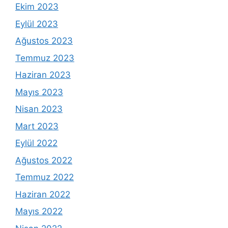
Ekim 2023
Eylül 2023
Ağustos 2023
Temmuz 2023
Haziran 2023
Mayıs 2023
Nisan 2023
Mart 2023
Eylül 2022
Ağustos 2022
Temmuz 2022
Haziran 2022
Mayıs 2022