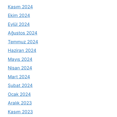
Kasım 2024
Ekim 2024
Eylül 2024
Ağustos 2024
Temmuz 2024
Haziran 2024
Mayıs 2024
Nisan 2024
Mart 2024
Şubat 2024
Ocak 2024
Aralık 2023
Kasım 2023