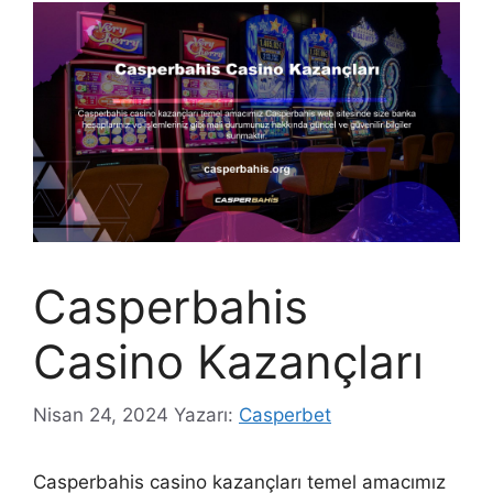
Casperbahis
Casino Kazançları
Nisan 24, 2024
Yazarı:
Casperbet
Casperbahis casino kazançları temel amacımız