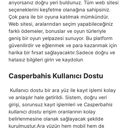
arıyorsanız doğru yeri buldunuz. Tüm web sitesi
seçeneklerini keşfetme olanağına sahipsiniz.
Çok para ile bir oyuna katılmak mümkündür.
Web sitesi, aralarından seçim yapabileceğiniz
farklı ödemeler, bonuslar ve oyun türleriyle
geniş bir oyun yelpazesi sunuyor. Bu platform
güvenilirdir ve eğlenmek ve para kazanmak için
harika bir fırsat sağlayacaktır.Sadece doğru ve
hatasız bilgileri girin ve kaydolun
Casperbahis Kullanıcı Dostu
Kullanıcı dostu bir ara yüz ile kayıt işlemi kolay
ve anlaşılır hale getirildi. Sistem, doğru veri
girişi, sorunsuz kayıt işlemleri ve
Casperbahis
kullanıcı dostu
erişim oranlarının kolay
belirlenmesine olanak sağlayacak şekilde
kurulmuştur.Ara yüzün hem mobil hem de