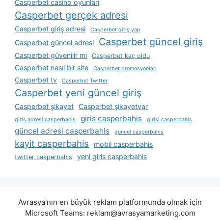
Casperbet casino oyunları
Casperbet gerçek adresi
Casperbet giriş adresi
Casperbet giriş yap
Casperbet güncel giriş
Casperbet güncel adresi
Casperbet güvenilir mi
Casperbet kaç oldu
Casperbet nasıl bir site
Casperbet promosyonları
Casperbet tv
Casperbet Twitter
Casperbet yeni güncel giriş
Casperbet şikayet
Casperbet şikayetvar
giris casperbahis
giris adresi casperbahis
girisi casperbahis
güncel adresi casperbahis
güncel casperbahis
kayit casperbahis
mobil casperbahis
yeni giris casperbahis
twitter casperbahis
Avrasya'nın en büyük reklam platformunda olmak için
Microsoft Teams:
reklam@avrasyamarketing.com