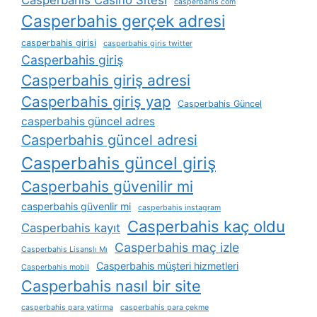
casperbahis com
Casperbahis gerçek adresi
casperbahis girisi
casperbahis giris twitter
Casperbahis giriş
Casperbahis giriş adresi
Casperbahis giriş yap
Casperbahis Güncel
casperbahis güncel adres
Casperbahis güncel adresi
Casperbahis güncel giriş
Casperbahis güvenilir mi
casperbahis güvenlir mi
casperbahis instagram
Casperbahis kaç oldu
Casperbahis kayıt
Casperbahis maç izle
Casperbahis Lisanslı Mı
Casperbahis müşteri hizmetleri
Casperbahis mobil
Casperbahis nasıl bir site
casperbahis para yatirma
casperbahis para çekme