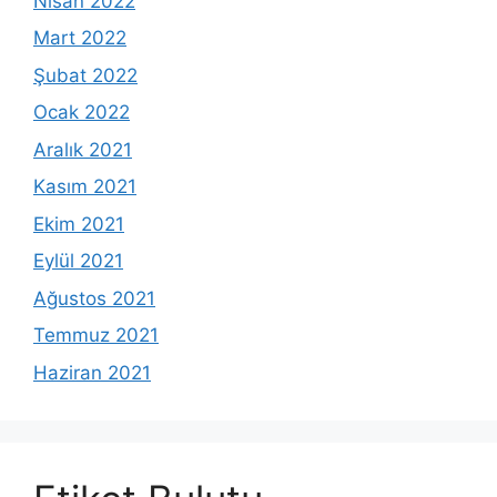
Nisan 2022
Mart 2022
Şubat 2022
Ocak 2022
Aralık 2021
Kasım 2021
Ekim 2021
Eylül 2021
Ağustos 2021
Temmuz 2021
Haziran 2021