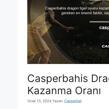
Casperbahis Dra
Kazanma Oranı
Ocak 13, 2024
Yazarı:
Casperbet