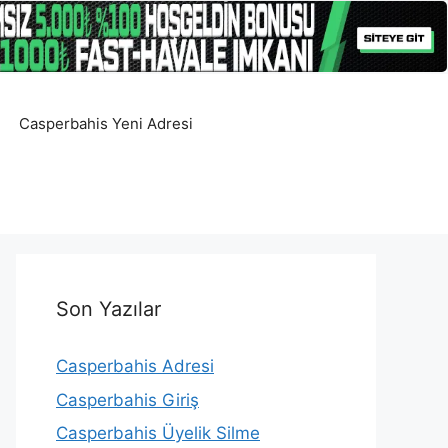
Casperbahis Yeni Adresi
Son Yazılar
Casperbahis Adresi
Casperbahis Giriş
Casperbahis Üyelik Silme