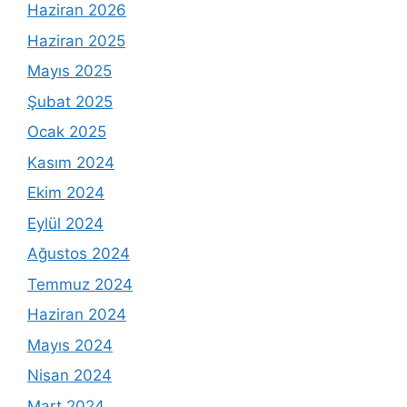
Haziran 2026
Haziran 2025
Mayıs 2025
Şubat 2025
Ocak 2025
Kasım 2024
Ekim 2024
Eylül 2024
Ağustos 2024
Temmuz 2024
Haziran 2024
Mayıs 2024
Nisan 2024
Mart 2024