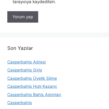
tarayıcıya kaydedilsin.
Son Yazılar
Casperbahis Adresi
Casperbahis Giriş
Casperbahis Üyelik Silme
Casperbahis Hızlı Kazanç
Casperbahis Bahis Adımları
Casperbahis