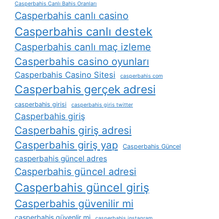
Casperbahis Canlı Bahis Oranları
Casperbahis canlı casino
Casperbahis canlı destek
Casperbahis canlı maç izleme
Casperbahis casino oyunları
Casperbahis Casino Sitesi
casperbahis com
Casperbahis gerçek adresi
casperbahis girisi
casperbahis giris twitter
Casperbahis giriş
Casperbahis giriş adresi
Casperbahis giriş yap
Casperbahis Güncel
casperbahis güncel adres
Casperbahis güncel adresi
Casperbahis güncel giriş
Casperbahis güvenilir mi
casperbahis güvenlir mi
casperbahis instagram