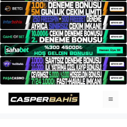
İçeriğe
atla
Menü