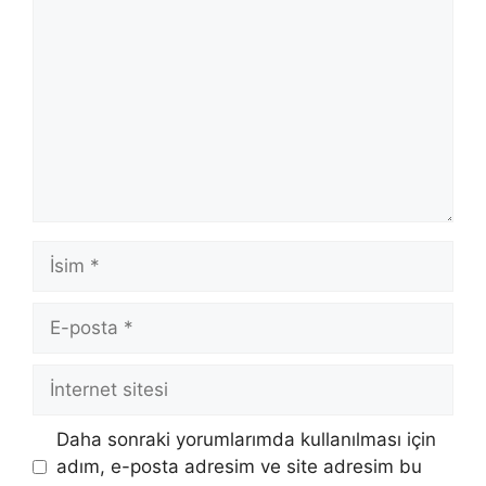
İsim
E-
posta
İnternet
sitesi
Daha sonraki yorumlarımda kullanılması için
adım, e-posta adresim ve site adresim bu