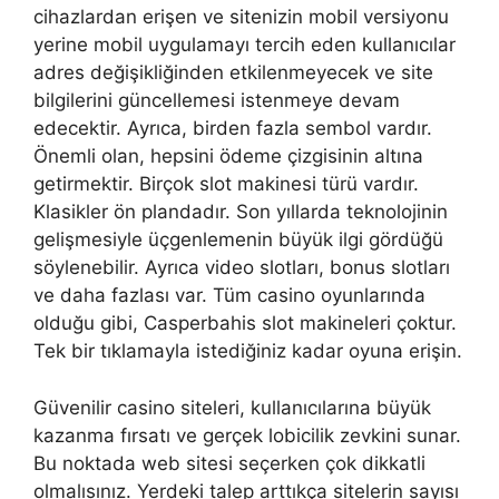
cihazlardan erişen ve sitenizin mobil versiyonu
yerine mobil uygulamayı tercih eden kullanıcılar
adres değişikliğinden etkilenmeyecek ve site
bilgilerini güncellemesi istenmeye devam
edecektir. Ayrıca, birden fazla sembol vardır.
Önemli olan, hepsini ödeme çizgisinin altına
getirmektir. Birçok slot makinesi türü vardır.
Klasikler ön plandadır. Son yıllarda teknolojinin
gelişmesiyle üçgenlemenin büyük ilgi gördüğü
söylenebilir. Ayrıca video slotları, bonus slotları
ve daha fazlası var. Tüm casino oyunlarında
olduğu gibi, Casperbahis slot makineleri çoktur.
Tek bir tıklamayla istediğiniz kadar oyuna erişin.
Güvenilir casino siteleri, kullanıcılarına büyük
kazanma fırsatı ve gerçek lobicilik zevkini sunar.
Bu noktada web sitesi seçerken çok dikkatli
olmalısınız. Yerdeki talep arttıkça sitelerin sayısı