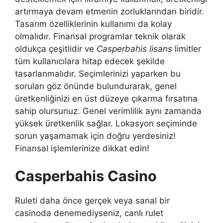
artırmaya devam etmenin zorluklarından biridir.
Tasarım özelliklerinin kullanımı da kolay
olmalıdır. Finansal programlar teknik olarak
oldukça çeşitlidir ve
Casperbahis lisans
limitler
tüm kullanıcılara hitap edecek şekilde
tasarlanmalıdır. Seçimlerinizi yaparken bu
soruları göz önünde bulundurarak, genel
üretkenliğinizi en üst düzeye çıkarma fırsatına
sahip olursunuz. Genel verimlilik aynı zamanda
yüksek üretkenlik sağlar. Lokasyon seçiminde
sorun yaşamamak için doğru yerdesiniz!
Finansal işlemlerinize dikkat edin!
Casperbahis Casino
Ruleti daha önce gerçek veya sanal bir
casinoda denemediyseniz, canlı rulet