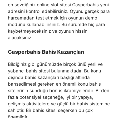
en sevdiğiniz online slot sitesi Casperbahis yeni
adresini kontrol edebilirsiniz. Oyunu gerçek para
harcamadan test etmek için oyunun demo
modunu kullanabilirsiniz. Bu sürümde hiç para
kaybetmeyeceksiniz ve oyunun hissini
alacaksınız.
Casperbahis Bahis Kazançları
Bildiğiniz gibi günümüzde birçok ünlü yerli ve
yabancı bahis sitesi bulunmaktadır. Bu konu
dışında bahis kazançları başlığı altında
bahsedilmesi gereken en önemli konu bahis
sitelerinin sunduğu bonus ikramiyeleridir. Birden
fazla potansiyel seçeneğe, iyi bir yapıya,
gelişmiş aktivitelere ve güçlü bir bahis sistemine
sahiptir. Bir bahis sitesi seçerken bu çok
önemlidir.