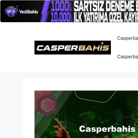
İçeriğe
atla
Casperbah
Casperba