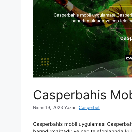
Casperbahis Mob
Nisan 19, 2023
Yazarı:
Casperbet
Casperbahis mobil uygulaması Casperbahis
barındırmaktadır ve cep telefonlarında kul