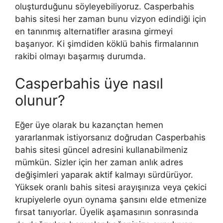
oluşturduğunu söyleyebiliyoruz. Casperbahis
bahis sitesi her zaman bunu vizyon edindiği için
en tanınmış alternatifler arasına girmeyi
başarıyor. Ki şimdiden köklü bahis firmalarının
rakibi olmayı başarmış durumda.
Casperbahis üye nasıl
olunur?
Eğer üye olarak bu kazançtan hemen
yararlanmak istiyorsanız doğrudan Casperbahis
bahis sitesi güncel adresini kullanabilmeniz
mümkün. Sizler için her zaman anlık adres
değişimleri yaparak aktif kalmayı sürdürüyor.
Yüksek oranlı bahis sitesi arayışınıza veya çekici
krupiyelerle oyun oynama şansını elde etmenize
fırsat tanıyorlar. Üyelik aşamasının sonrasında