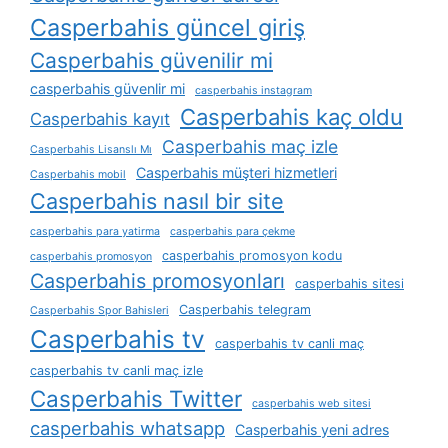
Casperbahis güncel giriş
Casperbahis güvenilir mi
casperbahis güvenlir mi
casperbahis instagram
Casperbahis kaç oldu
Casperbahis kayıt
Casperbahis maç izle
Casperbahis Lisanslı Mı
Casperbahis müşteri hizmetleri
Casperbahis mobil
Casperbahis nasıl bir site
casperbahis para yatirma
casperbahis para çekme
casperbahis promosyon kodu
casperbahis promosyon
Casperbahis promosyonları
casperbahis sitesi
Casperbahis telegram
Casperbahis Spor Bahisleri
Casperbahis tv
casperbahis tv canli maç
casperbahis tv canli maç izle
Casperbahis Twitter
casperbahis web sitesi
casperbahis whatsapp
Casperbahis yeni adres