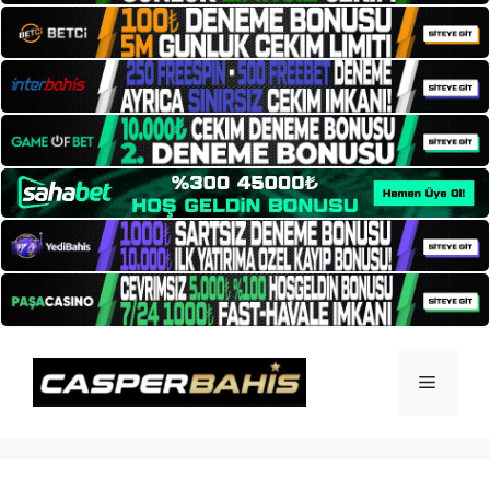
İçeriğe
atla
Menü