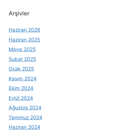
Arşivler
Haziran 2026
Haziran 2025
Mayıs 2025
Şubat 2025
Ocak 2025
Kasım 2024
Ekim 2024
Eylül 2024
Ağustos 2024
Temmuz 2024
Haziran 2024