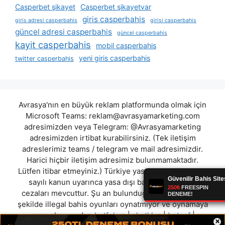
Casperbet şikayet
Casperbet şikayetvar
giris casperbahis
giris adresi casperbahis
girisi casperbahis
güncel adresi casperbahis
güncel casperbahis
kayit casperbahis
mobil casperbahis
yeni giris casperbahis
twitter casperbahis
Avrasya'nın en büyük reklam platformunda olmak için
Microsoft Teams:
reklam@avrasyamarketing.com
adresimizden veya Telegram: @Avrasyamarketing
adresimizden irtibat kurabilirsiniz. (Tek iletişim
adreslerimiz teams / telegram ve mail adresimizdir.
Harici hiçbir iletişim adresimiz bulunmamaktadır.
Lütfen itibar etmeyiniz.) Türkiye yasalarına göre 7258
sayılı kanun uyarınca yasa dışı bahis oynamanın
cezaları mevcuttur. Şu an bulunduğunuz site hiç bir
şekilde illegal bahis oyunları oynatmıyor ve oynamaya
aracı olmuyordur.
betfokus
|
chatklas
|
betsof
|
×