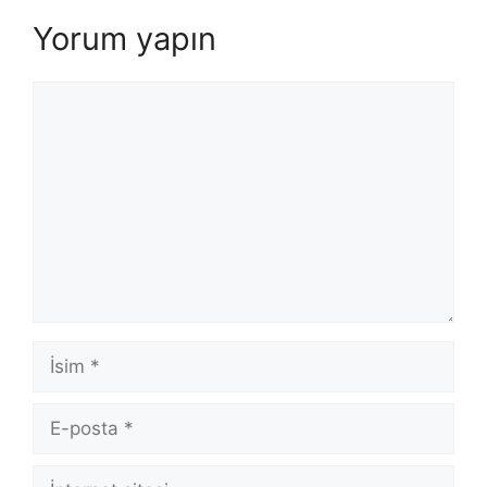
Yorum yapın
Yorum
İsim
E-
posta
İnternet