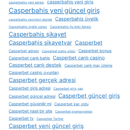
casperbahis yeni giris
casperbahis yeni adresi
Casperbahis yeni güncel giriş
Casperbahis üyelik
casperbahis çevrimiçi destek
Casperbahis üyelik süreci
Casperbahis Şu Anki Adresi
Casperbahis şikayet
Casperbahis şikayetvar
Casperbet
Casperbet bonus
Casperbet adresi
Casperbet bahis sitesi
Casperbet canlı casino
Casperbet canlı bahis
Casperbet canlı destek
Casperbet canlı maç izleme
Casperbet casino oyunları
Casperbet gerçek adresi
Casperbet giriş adresi
Casperbet giriş yap
Casperbet güncel giriş
Casperbet güncel adresi
Casperbet güvenilir mi
Casperbet kaç oldu
Casperbet nasıl bir site
Casperbet promosyonları
Casperbet tv
Casperbet Twitter
Casperbet yeni güncel giriş