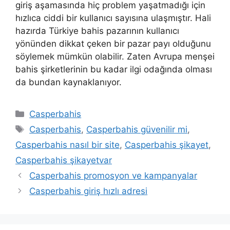
giriş aşamasında hiç problem yaşatmadığı için
hızlıca ciddi bir kullanıcı sayısına ulaşmıştır. Hali
hazırda Türkiye bahis pazarının kullanıcı
yönünden dikkat çeken bir pazar payı olduğunu
söylemek mümkün olabilir. Zaten Avrupa menşei
bahis şirketlerinin bu kadar ilgi odağında olması
da bundan kaynaklanıyor.
Kategoriler
Casperbahis
Etiketler
Casperbahis
,
Casperbahis güvenilir mi
,
Casperbahis nasıl bir site
,
Casperbahis şikayet
,
Casperbahis şikayetvar
Yazı
Casperbahis promosyon ve kampanyalar
dolaşımı
Casperbahis giriş hızlı adresi