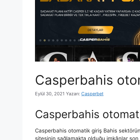
Casperbahis otom
Eylül 30, 2021
Yazarı:
Casperbet
Casperbahis otomati
Casperbahis otomatik giriş Bahis sektör
sitesinin sağlamakta olduğu imkânlar son 