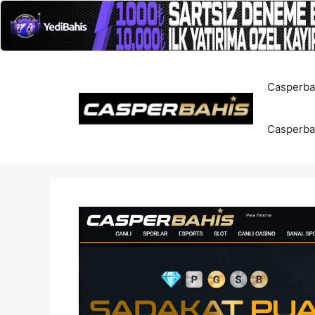
İçeriğe
atla
Casperbah
Casperba