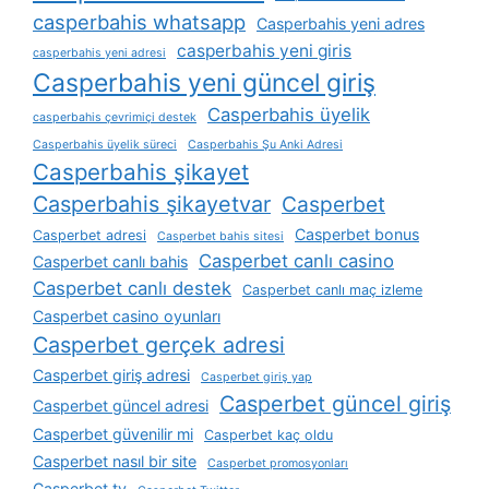
casperbahis whatsapp
Casperbahis yeni adres
casperbahis yeni giris
casperbahis yeni adresi
Casperbahis yeni güncel giriş
Casperbahis üyelik
casperbahis çevrimiçi destek
Casperbahis üyelik süreci
Casperbahis Şu Anki Adresi
Casperbahis şikayet
Casperbahis şikayetvar
Casperbet
Casperbet bonus
Casperbet adresi
Casperbet bahis sitesi
Casperbet canlı casino
Casperbet canlı bahis
Casperbet canlı destek
Casperbet canlı maç izleme
Casperbet casino oyunları
Casperbet gerçek adresi
Casperbet giriş adresi
Casperbet giriş yap
Casperbet güncel giriş
Casperbet güncel adresi
Casperbet güvenilir mi
Casperbet kaç oldu
Casperbet nasıl bir site
Casperbet promosyonları
Casperbet tv