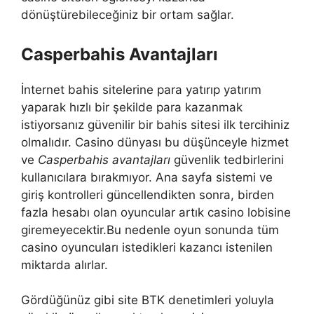
dönüştürebileceğiniz bir ortam sağlar.
Casperbahis Avantajları
İnternet bahis sitelerine para yatırıp yatırım
yaparak hızlı bir şekilde para kazanmak
istiyorsanız güvenilir bir bahis sitesi ilk tercihiniz
olmalıdır. Casino dünyası bu düşünceyle hizmet
ve
Casperbahis avantajları
güvenlik tedbirlerini
kullanıcılara bırakmıyor. Ana sayfa sistemi ve
giriş kontrolleri güncellendikten sonra, birden
fazla hesabı olan oyuncular artık casino lobisine
giremeyecektir.Bu nedenle oyun sonunda tüm
casino oyuncuları istedikleri kazancı istenilen
miktarda alırlar.
Gördüğünüz gibi site BTK denetimleri yoluyla