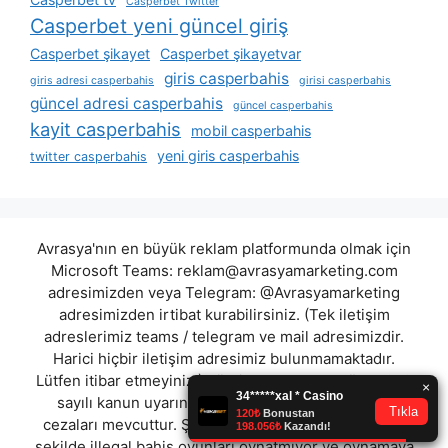
Casperbet Twitter
Casperbet yeni güncel giriş
Casperbet şikayet
Casperbet şikayetvar
giris casperbahis
giris adresi casperbahis
girisi casperbahis
güncel adresi casperbahis
güncel casperbahis
kayit casperbahis
mobil casperbahis
yeni giris casperbahis
twitter casperbahis
Avrasya'nın en büyük reklam platformunda olmak için
Microsoft Teams:
reklam@avrasyamarketing.com
adresimizden veya Telegram: @Avrasyamarketing
adresimizden irtibat kurabilirsiniz. (Tek iletişim
adreslerimiz teams / telegram ve mail adresimizdir.
Harici hiçbir iletişim adresimiz bulunmamaktadır.
Lütfen itibar etmeyiniz.) Türkiye yasalarına göre 7258
sayılı kanun uyarınca yasa dışı bahis oynamanın
cezaları mevcuttur. Şu an bulunduğunuz site hiç bir
şekilde illegal bahis oyunları oynatmıyor ve oynamaya