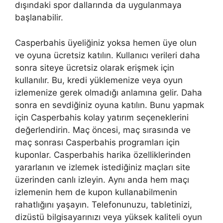
dışındaki spor dallarında da uygulanmaya
başlanabilir.
Casperbahis üyeliğiniz yoksa hemen üye olun
ve oyuna ücretsiz katılın. Kullanıcı verileri daha
sonra siteye ücretsiz olarak erişmek için
kullanılır. Bu, kredi yüklemenize veya oyun
izlemenize gerek olmadığı anlamına gelir. Daha
sonra en sevdiğiniz oyuna katılın. Bunu yapmak
için Casperbahis kolay yatırım seçeneklerini
değerlendirin. Maç öncesi, maç sırasında ve
maç sonrası Casperbahis programları için
kuponlar. Casperbahis harika özelliklerinden
yararlanın ve izlemek istediğiniz maçları site
üzerinden canlı izleyin. Aynı anda hem maçı
izlemenin hem de kupon kullanabilmenin
rahatlığını yaşayın. Telefonunuzu, tabletinizi,
dizüstü bilgisayarınızı veya yüksek kaliteli oyun