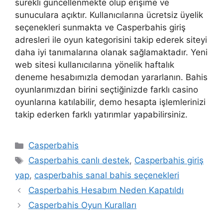
sürekli güncellenmekte olup erişime ve
sunuculara açıktır. Kullanıcılarına ücretsiz üyelik
seçenekleri sunmakta ve Casperbahis giriş
adresleri ile oyun kategorisini takip ederek siteyi
daha iyi tanımalarına olanak sağlamaktadır. Yeni
web sitesi kullanıcılarına yönelik haftalık
deneme hesabımızla demodan yararlanın. Bahis
oyunlarımızdan birini seçtiğinizde farklı casino
oyunlarına katılabilir, demo hesapta işlemlerinizi
takip ederken farklı yatırımlar yapabilirsiniz.
Kategoriler
Casperbahis
Etiketler
Casperbahis canlı destek
,
Casperbahis giriş
yap
,
casperbahis sanal bahis seçenekleri
Yazı
Casperbahis Hesabım Neden Kapatıldı
dolaşımı
Casperbahis Oyun Kuralları