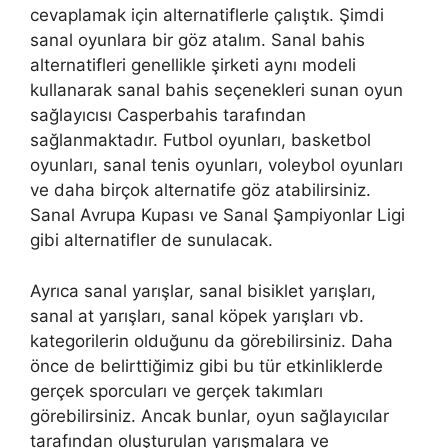
cevaplamak için alternatiflerle çalıştık. Şimdi
sanal oyunlara bir göz atalım. Sanal bahis
alternatifleri genellikle şirketi aynı modeli
kullanarak sanal bahis seçenekleri sunan oyun
sağlayıcısı Casperbahis tarafından
sağlanmaktadır. Futbol oyunları, basketbol
oyunları, sanal tenis oyunları, voleybol oyunları
ve daha birçok alternatife göz atabilirsiniz.
Sanal Avrupa Kupası ve Sanal Şampiyonlar Ligi
gibi alternatifler de sunulacak.
Ayrıca sanal yarışlar, sanal bisiklet yarışları,
sanal at yarışları, sanal köpek yarışları vb.
kategorilerin olduğunu da görebilirsiniz. Daha
önce de belirttiğimiz gibi bu tür etkinliklerde
gerçek sporcuları ve gerçek takımları
görebilirsiniz. Ancak bunlar, oyun sağlayıcılar
tarafından oluşturulan yarışmalara ve