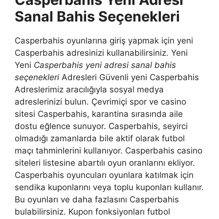
Sanal Bahis Seçenekleri
Casperbahis oyunlarına giriş yapmak için yeni
Casperbahis adresinizi kullanabilirsiniz. Yeni
Yeni
Casperbahis yeni adresi sanal bahis
seçenekleri
Adresleri Güvenli yeni Casperbahis
Adreslerimiz aracılığıyla sosyal medya
adreslerinizi bulun. Çevrimiçi spor ve casino
sitesi Casperbahis, karantina sırasında aile
dostu eğlence sunuyor. Casperbahis, seyirci
olmadığı zamanlarda bile aktif olarak futbol
maçı tahminlerini kullanıyor. Casperbahis casino
siteleri listesine abartılı oyun oranlarını ekliyor.
Casperbahis oyuncuları oyunlara katılmak için
sendika kuponlarını veya toplu kuponları kullanır.
Bu oyunları ve daha fazlasını Casperbahis
bulabilirsiniz. Kupon fonksiyonları futbol