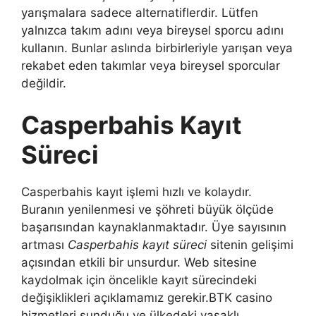
yarışmalara sadece alternatiflerdir. Lütfen
yalnızca takım adını veya bireysel sporcu adını
kullanın. Bunlar aslında birbirleriyle yarışan veya
rekabet eden takımlar veya bireysel sporcular
değildir.
Casperbahis Kayıt
Süreci
Casperbahis kayıt işlemi hızlı ve kolaydır.
Buranın yenilenmesi ve şöhreti büyük ölçüde
başarısından kaynaklanmaktadır. Üye sayısının
artması
Casperbahis kayıt süreci
sitenin gelişimi
açısından etkili bir unsurdur. Web sitesine
kaydolmak için öncelikle kayıt sürecindeki
değişiklikleri açıklamamız gerekir.BTK casino
hizmetleri sunduğu ve ülkedeki yasaklı