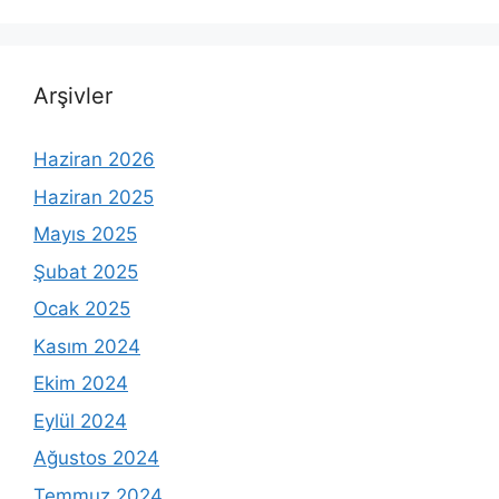
Arşivler
Haziran 2026
Haziran 2025
Mayıs 2025
Şubat 2025
Ocak 2025
Kasım 2024
Ekim 2024
Eylül 2024
Ağustos 2024
Temmuz 2024