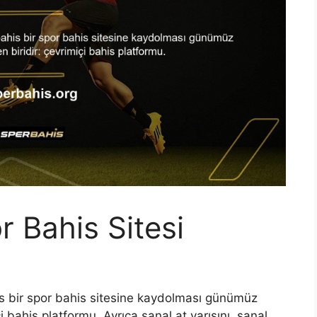
 Bahis Sitesi
s bir spor bahis sitesine kaydolması günümüz
çi bahis platformu. Ayrıca sanal at yarışını, sanal