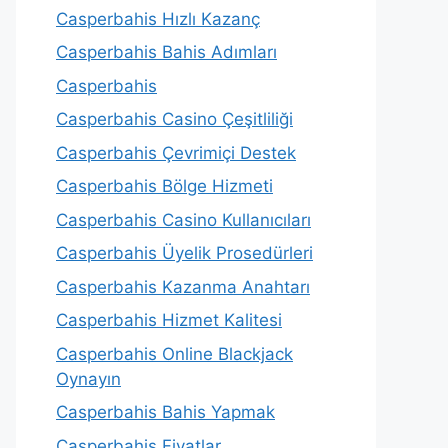
Casperbahis Hızlı Kazanç
Casperbahis Bahis Adımları
Casperbahis
Casperbahis Casino Çeşitliliği
Casperbahis Çevrimiçi Destek
Casperbahis Bölge Hizmeti
Casperbahis Casino Kullanıcıları
Casperbahis Üyelik Prosedürleri
Casperbahis Kazanma Anahtarı
Casperbahis Hizmet Kalitesi
Casperbahis Online Blackjack
Oynayın
Casperbahis Bahis Yapmak
Casperbahis Fiyatlar