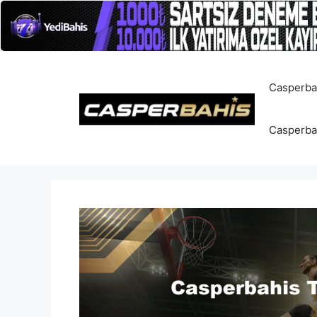
İçeriğe
atla
Casperbah
Casperba