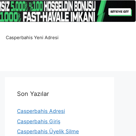
Casperbahis Yeni Adresi
Son Yazılar
Casperbahis Adresi
Casperbahis Giriş
Casperbahis Üyelik Silme