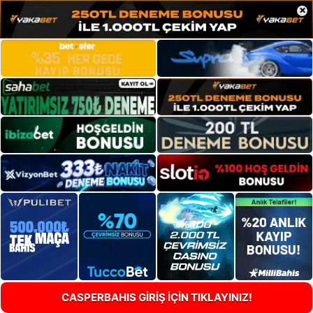
×
CASPERBAHIS GİRİŞ İÇİN TIKLAYINIZ!