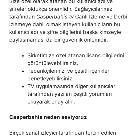
Size özel olarak atanan bu kullanıcı adı ve
şifreler oldukça önemlidir. Sağlayıcılarımız
tarafından
Casperbahis tv
Canlı İzleme ve Derbi
İzlemeye dahil olmak isteyen kullanıcıların bu
kullanıcı adı ve şifre bilgilerini başka kimseyle
paylaşmaması da bir güvenlik önlemidir.
Şirketimize özel atanan lisans bilgilerini
görüntüleyebilirsiniz.
Tedarikçilerinizi ve çeşitli içerikleri
denetleyebilirsiniz.
TV uygulamasında diğer kullanıcılar
tarafından yazılan çeşitli yorumları
okuyarak onay alın.
Casperbahis neden seviyoruz
Birçok sanal izleyici tarafından tercih edilen