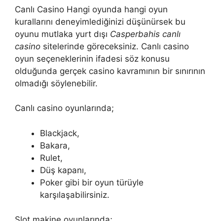
Canlı Casino Hangi oyunda hangi oyun
kurallarını deneyimlediğinizi düşünürsek bu
oyunu mutlaka yurt dışı
Casperbahis canlı
casino
sitelerinde göreceksiniz. Canlı casino
oyun seçeneklerinin ifadesi söz konusu
olduğunda gerçek casino kavramının bir sınırının
olmadığı söylenebilir.
Canlı casino oyunlarında;
Blackjack,
Bakara,
Rulet,
Düş kapanı,
Poker gibi bir oyun türüyle
karşılaşabilirsiniz.
Slot makine oyunlarında;