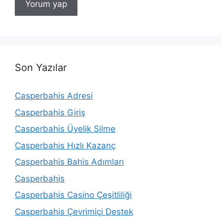
Son Yazılar
Casperbahis Adresi
Casperbahis Giriş
Casperbahis Üyelik Silme
Casperbahis Hızlı Kazanç
Casperbahis Bahis Adımları
Casperbahis
Casperbahis Casino Çeşitliliği
Casperbahis Çevrimiçi Destek