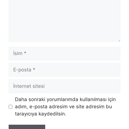
İsim
E-
posta
İnternet
sitesi
Daha sonraki yorumlarımda kullanılması için
adım, e-posta adresim ve site adresim bu
tarayıcıya kaydedilsin.