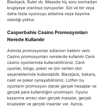
Blackjack, Rulet vb. Masada hiç soru sormadan
krupiyeye orantısız oynuyorlar. Sizi ve bir veya
daha fazla oyuncuyu aldatma veya kayırma
olasılığı yoktur.
Casperbahis Casino Promosyonları
Nerede Kullanılır
Aslında promosyonlar adlarının hakkını verir.
Casino promosyonları nerelerde kullanılır Canlı
casino oyunlarında kullanabilirsiniz. Canlı
oyunlar, bingo, poker ve izin verilen slot
seçeneklerinde kullanılabilir. Blackjack, bakara,
rulet ve poker oynayabilirsiniz. Lütfen bu
oyunların promosyon olarak gerçek hesaplar ve
gerçek para kullandığını unutmayın. Oyunu
kazanma amacı olan gerçek masalar, gerçek
krupiyeler ve gerçek insanlar var. Ayrıca,