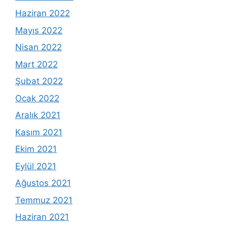
Haziran 2022
Mayıs 2022
Nisan 2022
Mart 2022
Şubat 2022
Ocak 2022
Aralık 2021
Kasım 2021
Ekim 2021
Eylül 2021
Ağustos 2021
Temmuz 2021
Haziran 2021