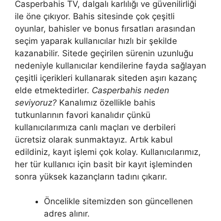
Casperbahis TV, dalgalı karlılığı ve güvenilirliği
ile öne çıkıyor. Bahis sitesinde çok çeşitli
oyunlar, bahisler ve bonus fırsatları arasından
seçim yaparak kullanıcılar hızlı bir şekilde
kazanabilir. Sitede geçirilen sürenin uzunluğu
nedeniyle kullanıcılar kendilerine fayda sağlayan
çeşitli içerikleri kullanarak siteden aşırı kazanç
elde etmektedirler.
Casperbahis neden
seviyoruz?
Kanalımız özellikle bahis
tutkunlarının favori kanalıdır çünkü
kullanıcılarımıza canlı maçları ve derbileri
ücretsiz olarak sunmaktayız. Artık kabul
edildiniz, kayıt işlemi çok kolay. Kullanıcılarımız,
her tür kullanıcı için basit bir kayıt işleminden
sonra yüksek kazançların tadını çıkarır.
Öncelikle sitemizden son güncellenen
adres alınır.