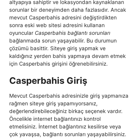
altyapıya sahiptir ve lokasyondan kaynaklanan
sorunlar bir deneyimden daha fazlasıdır. Ancak
mevcut Casperbahis adresini değiştirdikten
sonra eski web sitesi adresini kullanan
oyuncular
Casperbahis bağlantı sorunları
bağlanmada sorun yaşayabilir. Bu durumun
çözümü basittir. Siteye giriş yapmak ve
kaldığınız yerden bahis yapmaya devam etmek
için Casperbahis girişini öğrenebilirsiniz.
Casperbahis Giriş
Mevcut Casperbahis adresinizle giriş yapmanıza
rağmen siteye giriş yapamıyorsanız,
değerlendirebileceğiniz birkaç seçenek vardır.
Öncelikle internet bağlantınızı kontrol
etmelisiniz. İnternet bağlantınız kesilirse veya
çok yavaşsa, bağlantı sorunları yaşayabilirsiniz.