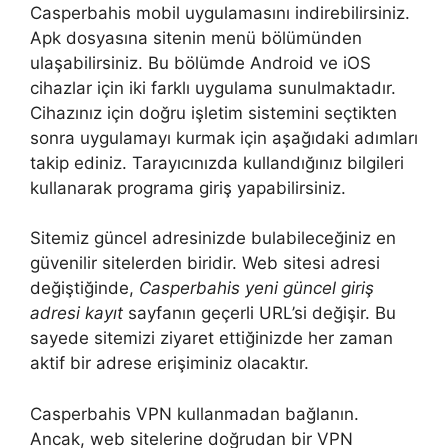
Casperbahis mobil uygulamasını indirebilirsiniz.
Apk dosyasına sitenin menü bölümünden
ulaşabilirsiniz. Bu bölümde Android ve iOS
cihazlar için iki farklı uygulama sunulmaktadır.
Cihazınız için doğru işletim sistemini seçtikten
sonra uygulamayı kurmak için aşağıdaki adımları
takip ediniz. Tarayıcınızda kullandığınız bilgileri
kullanarak programa giriş yapabilirsiniz.
Sitemiz güncel adresinizde bulabileceğiniz en
güvenilir sitelerden biridir. Web sitesi adresi
değiştiğinde,
Casperbahis yeni güncel giriş
adresi kayıt
sayfanın geçerli URL’si değişir. Bu
sayede sitemizi ziyaret ettiğinizde her zaman
aktif bir adrese erişiminiz olacaktır.
Casperbahis VPN kullanmadan bağlanın.
Ancak, web sitelerine doğrudan bir VPN