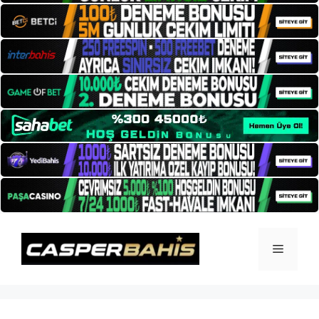
İçeriğe
atla
Menü