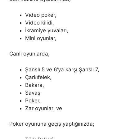
Video poker,
Video kilidi,
İkramiye yuvaları,
Mini oyunlar,
Canlı oyunlarda;
Şanslı 5 ve 6’ya karşı Şanslı 7,
Çarkıfelek,
Bakara,
Savaş
Poker,
Zar oyunları ve
Poker oyununa geçiş yaptığınızda;