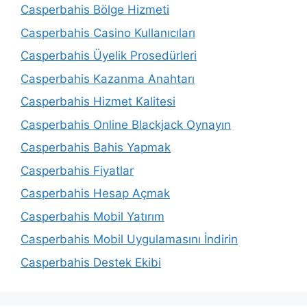
Casperbahis Bölge Hizmeti
Casperbahis Casino Kullanıcıları
Casperbahis Üyelik Prosedürleri
Casperbahis Kazanma Anahtarı
Casperbahis Hizmet Kalitesi
Casperbahis Online Blackjack Oynayın
Casperbahis Bahis Yapmak
Casperbahis Fiyatlar
Casperbahis Hesap Açmak
Casperbahis Mobil Yatırım
Casperbahis Mobil Uygulamasını İndirin
Casperbahis Destek Ekibi