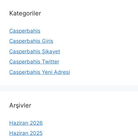
Kategoriler
Casperbahis
Casperbahis Giriş
Casperbahis Şikayet
Casperbahis Twitter
Casperbahis Yeni Adresi
Arşivler
Haziran 2026
Haziran 2025