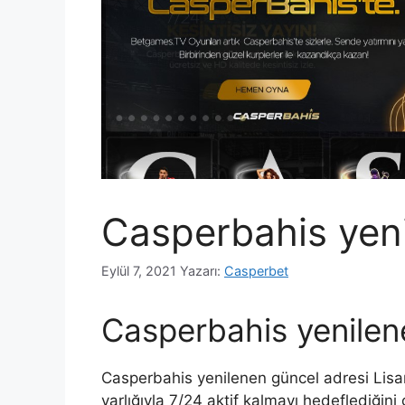
Casperbahis yeni
Eylül 7, 2021
Yazarı:
Casperbet
Casperbahis yenilen
Casperbahis yenilenen güncel adresi Lisans
varlığıyla 7/24 aktif kalmayı hedeflediği