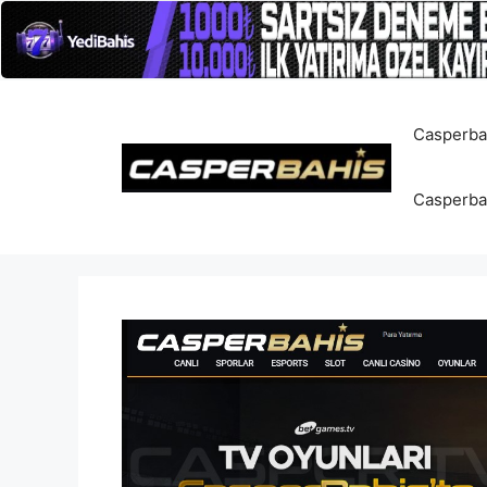
İçeriğe
atla
Casperbah
Casperba