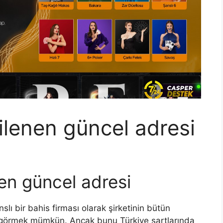
lenen güncel adresi
en güncel adresi
lı bir bahis firması olarak şirketinin bütün
ni görmek mümkün. Ancak bunu Türkiye şartlarında