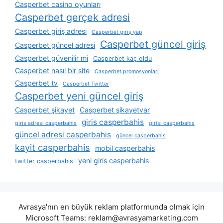
Casperbet casino oyunları
Casperbet gerçek adresi
Casperbet giriş adresi
Casperbet giriş yap
Casperbet güncel giriş
Casperbet güncel adresi
Casperbet güvenilir mi
Casperbet kaç oldu
Casperbet nasıl bir site
Casperbet promosyonları
Casperbet tv
Casperbet Twitter
Casperbet yeni güncel giriş
Casperbet şikayet
Casperbet şikayetvar
giris casperbahis
giris adresi casperbahis
girisi casperbahis
güncel adresi casperbahis
güncel casperbahis
kayit casperbahis
mobil casperbahis
yeni giris casperbahis
twitter casperbahis
Avrasya'nın en büyük reklam platformunda olmak için
Microsoft Teams:
reklam@avrasyamarketing.com