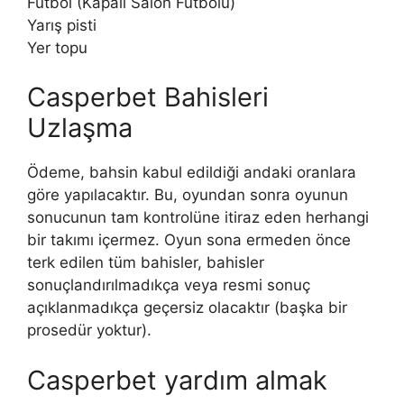
Futbol (Kapalı Salon Futbolu)
Yarış pisti
Yer topu
Casperbet Bahisleri
Uzlaşma
Ödeme, bahsin kabul edildiği andaki oranlara
göre yapılacaktır. Bu, oyundan sonra oyunun
sonucunun tam kontrolüne itiraz eden herhangi
bir takımı içermez. Oyun sona ermeden önce
terk edilen tüm bahisler, bahisler
sonuçlandırılmadıkça veya resmi sonuç
açıklanmadıkça geçersiz olacaktır (başka bir
prosedür yoktur).
Casperbet yardım almak