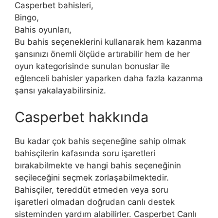
Casperbet bahisleri,
Bingo,
Bahis oyunları,
Bu bahis seçeneklerini kullanarak hem kazanma
şansınızı önemli ölçüde artırabilir hem de her
oyun kategorisinde sunulan bonuslar ile
eğlenceli bahisler yaparken daha fazla kazanma
şansı yakalayabilirsiniz.
Casperbet hakkında
Bu kadar çok bahis seçeneğine sahip olmak
bahisçilerin kafasında soru işaretleri
bırakabilmekte ve hangi bahis seçeneğinin
seçileceğini seçmek zorlaşabilmektedir.
Bahisçiler, tereddüt etmeden veya soru
işaretleri olmadan doğrudan canlı destek
sisteminden yardım alabilirler. Casperbet Canlı