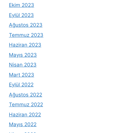
Ekim 2023
Eylül 2023
Ağustos 2023
Temmuz 2023
Haziran 2023
Mayıs 2023
Nisan 2023
Mart 2023
Eylül 2022
Ağustos 2022
Temmuz 2022
Haziran 2022
Mayıs 2022