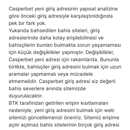
Casperbet yeni giriş adresinin yapısal analizine
göre önceki giriş adresiyle karşılaştırıldığında
pek bir fark yok.
Yukarıda bahsedilen bahis siteleri, giriş
adreslerinde daha kolay erişilebilmesi ve
bahisçilerin bunları bulmakta sorun yaşamaması
için küçük değişiklikler yapmıştır. Değişiklikler,
Casperbet yeni adresi için rakamlarda. Bununla
birlikte, bahisçiler giriş adresini bulmak için uzun
aramalar yapmamalı veya mücadele
etmemelidir. Casperbet giriş adresi siz değerli
bahis severlere anında sitemizde
duyurulacaktır.
BTK tarafından getirilen erişim kısıtlamaları
nedeniyle, yeni giriş adresini bulmak için web
sitemizi güncellemenizi öneririz. Sitemiz erişime
açılır açılmaz bahis sitelerinin birçok giriş adresi