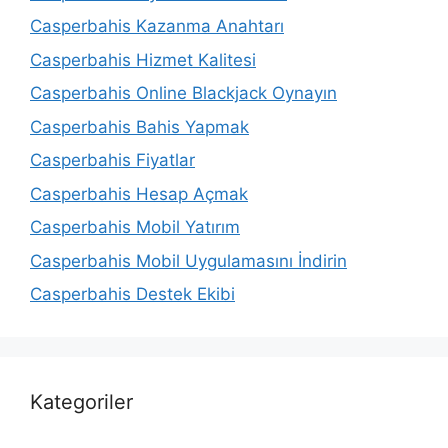
Casperbahis Kazanma Anahtarı
Casperbahis Hizmet Kalitesi
Casperbahis Online Blackjack Oynayın
Casperbahis Bahis Yapmak
Casperbahis Fiyatlar
Casperbahis Hesap Açmak
Casperbahis Mobil Yatırım
Casperbahis Mobil Uygulamasını İndirin
Casperbahis Destek Ekibi
Kategoriler