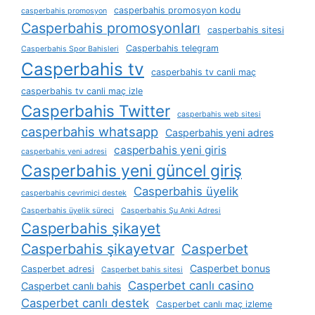
casperbahis promosyon kodu
casperbahis promosyon
Casperbahis promosyonları
casperbahis sitesi
Casperbahis telegram
Casperbahis Spor Bahisleri
Casperbahis tv
casperbahis tv canli maç
casperbahis tv canli maç izle
Casperbahis Twitter
casperbahis web sitesi
casperbahis whatsapp
Casperbahis yeni adres
casperbahis yeni giris
casperbahis yeni adresi
Casperbahis yeni güncel giriş
Casperbahis üyelik
casperbahis çevrimiçi destek
Casperbahis üyelik süreci
Casperbahis Şu Anki Adresi
Casperbahis şikayet
Casperbahis şikayetvar
Casperbet
Casperbet bonus
Casperbet adresi
Casperbet bahis sitesi
Casperbet canlı casino
Casperbet canlı bahis
Casperbet canlı destek
Casperbet canlı maç izleme