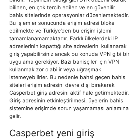
bilinen, en çok tercih edilen ve en güvenilir
bahis sitelerinde operasyonlar düzenlemektedir.
Bu işlemler sonucunda erişim adresi bloke
edilmekte ve Türkiye’den bu erişim işlemi
tamamlanamamaktadır. Farklı ülkelerdeki IP
adreslerinin kapattığı site adreslerini kullanarak
giriş yapabilirsiniz ancak bu konuda VPN gibi bir
uygulama gerekiyor. Bazı bahisçiler için VPN
kullanmak zor olabilir veya uğraşmak
istemeyebilirler. Bu nedenle bahsi geçen bahis
siteleri erişim adresini devre dışı bırakarak
Casperbet giriş adresini aktif hale getirmektedir.
Giriş adresinin etkinleştirilmesi, üyelerin bahis
sistemine erişimde sorun yaşamaması anlamına
gelir.
Casperbet yeni giriş