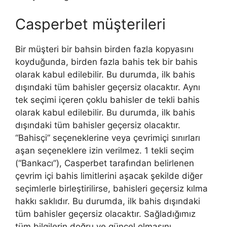
Casperbet müşterileri
Bir müşteri bir bahsin birden fazla kopyasını
koyduğunda, birden fazla bahis tek bir bahis
olarak kabul edilebilir. Bu durumda, ilk bahis
dışındaki tüm bahisler geçersiz olacaktır. Aynı
tek seçimi içeren çoklu bahisler de tekli bahis
olarak kabul edilebilir. Bu durumda, ilk bahis
dışındaki tüm bahisler geçersiz olacaktır.
“Bahisçi” seçeneklerine veya çevrimiçi sınırları
aşan seçeneklere izin verilmez. 1 tekli seçim
(“Bankacı”), Casperbet tarafından belirlenen
çevrim içi bahis limitlerini aşacak şekilde diğer
seçimlerle birleştirilirse, bahisleri geçersiz kılma
hakkı saklıdır. Bu durumda, ilk bahis dışındaki
tüm bahisler geçersiz olacaktır. Sağladığımız
tüm bilgilerin doğru ve güncel olmasını