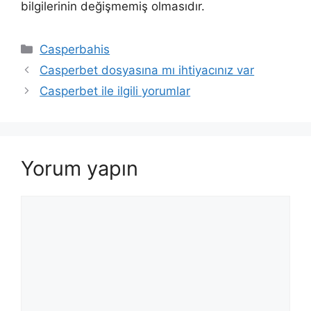
bilgilerinin değişmemiş olmasıdır.
Kategoriler
Casperbahis
Yazı
Casperbet dosyasına mı ihtiyacınız var
dolaşımı
Casperbet ile ilgili yorumlar
Yorum yapın
Yorum