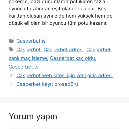
pokerde, bazı durumlarda pot ikiden fazla
oyuncu tarafından eşit olarak bölünür. Beş
karttan oluşan aynı elde hem yüksek hem de
düşük eli olan bir oyuncu tüm potu kazanır.
Kategoriler
Casperbahis
Etiketler
Casperbet
,
Casperbet adresi
,
Casperbet
canlı maç izleme
,
Casperbet kaç oldu
,
Casperbet tv
Yazı
Casperbet web sitesi için yeni giriş adresi
dolaşımı
Casperbet kayıt prosedürü
Yorum yapın