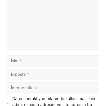
Yorum
İsim
E-
posta
İnternet
sitesi
Daha sonraki yorumlarımda kullanılması için
adım, e-posta adresim ve site adresim bu