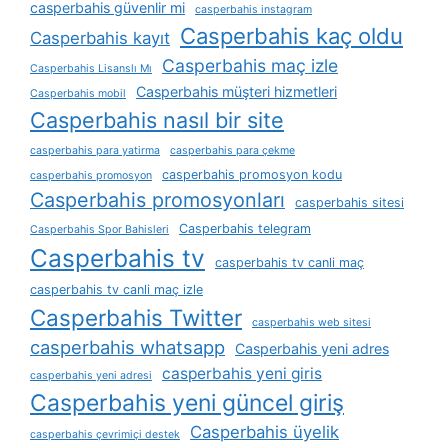
casperbahis güvenlir mi
casperbahis instagram
Casperbahis kaç oldu
Casperbahis kayıt
Casperbahis maç izle
Casperbahis Lisanslı Mı
Casperbahis müşteri hizmetleri
Casperbahis mobil
Casperbahis nasıl bir site
casperbahis para yatirma
casperbahis para çekme
casperbahis promosyon kodu
casperbahis promosyon
Casperbahis promosyonları
casperbahis sitesi
Casperbahis telegram
Casperbahis Spor Bahisleri
Casperbahis tv
casperbahis tv canli maç
casperbahis tv canli maç izle
Casperbahis Twitter
casperbahis web sitesi
casperbahis whatsapp
Casperbahis yeni adres
casperbahis yeni giris
casperbahis yeni adresi
Casperbahis yeni güncel giriş
Casperbahis üyelik
casperbahis çevrimiçi destek