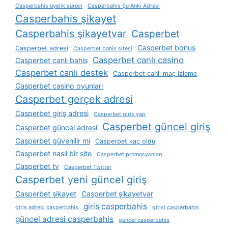
Casperbahis üyelik süreci
Casperbahis Şu Anki Adresi
Casperbahis şikayet
Casperbahis şikayetvar
Casperbet
Casperbet bonus
Casperbet adresi
Casperbet bahis sitesi
Casperbet canlı casino
Casperbet canlı bahis
Casperbet canlı destek
Casperbet canlı maç izleme
Casperbet casino oyunları
Casperbet gerçek adresi
Casperbet giriş adresi
Casperbet giriş yap
Casperbet güncel giriş
Casperbet güncel adresi
Casperbet güvenilir mi
Casperbet kaç oldu
Casperbet nasıl bir site
Casperbet promosyonları
Casperbet tv
Casperbet Twitter
Casperbet yeni güncel giriş
Casperbet şikayet
Casperbet şikayetvar
giris casperbahis
giris adresi casperbahis
girisi casperbahis
güncel adresi casperbahis
güncel casperbahis