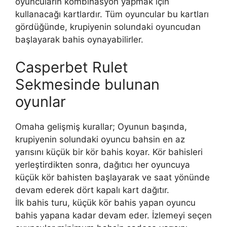
oyuncuların kombinasyon yapmak için
kullanacağı kartlardır. Tüm oyuncular bu kartları
gördüğünde, krupiyenin solundaki oyuncudan
başlayarak bahis oynayabilirler.
Casperbet Rulet
Sekmesinde bulunan
oyunlar
Omaha gelişmiş kurallar; Oyunun başında,
krupiyenin solundaki oyuncu bahsin en az
yarısını küçük bir kör bahis koyar. Kör bahisleri
yerleştirdikten sonra, dağıtıcı her oyuncuya
küçük kör bahisten başlayarak ve saat yönünde
devam ederek dört kapalı kart dağıtır.
İlk bahis turu, küçük kör bahis yapan oyuncu
bahis yapana kadar devam eder. İzlemeyi seçen