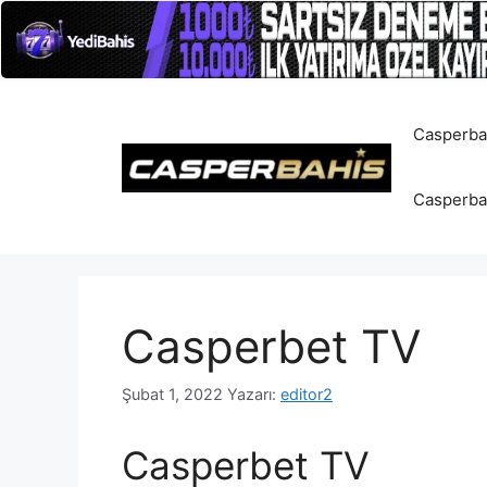
İçeriğe
atla
Casperbah
Casperba
Casperbet TV
Şubat 1, 2022
Yazarı:
editor2
Casperbet TV