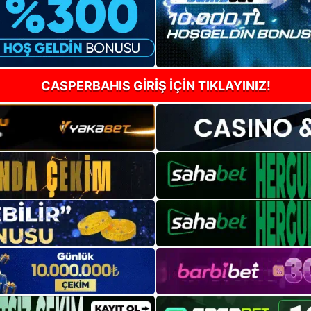
CASPERBAHIS GİRİŞ İÇİN TIKLAYINIZ!