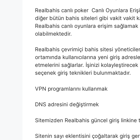
Realbahis canlı poker Canlı Oyunlara Eriş
diğer bütün bahis siteleri gibi vakit vakit 
Realbahis canlı oyunlara erişim sağlamak ö
olabilmektedir.
Realbahis çevrimiçi bahis sitesi yöneticil
ortamında kullanıcılarına yeni giriş adres
etmelerini sağlarlar. İşinizi kolayleştirec
seçenek giriş teknikleri bulunmaktadır.
VPN programlarını kullanmak
DNS adresini değiştirmek
Sitemizden Realbahis güncel giriş linkine 
Sitenin sayı eklentisini çoğaltarak giriş 