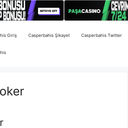
is Giriş
Casperbahis Şikayet
Casperbahis Twitter
his
poker
r