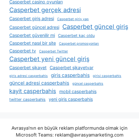
Casperbet casino oyunları
Casperbet gerçek adresi
Casperbet giriş adresi
Casperbet giriş yap
Casperbet güncel giriş
Casperbet güncel adresi
Casperbet güvenilir mi
Casperbet kaç oldu
Casperbet nasıl bir site
Casperbet promosyonları
Casperbet tv
Casperbet Twitter
Casperbet yeni güncel giriş
Casperbet şikayet
Casperbet şikayetvar
giris casperbahis
giris adresi casperbahis
girisi casperbahis
güncel adresi casperbahis
güncel casperbahis
kayit casperbahis
mobil casperbahis
yeni giris casperbahis
twitter casperbahis
Avrasya'nın en büyük reklam platformunda olmak için
Microsoft Teams:
reklam@avrasyamarketing.com