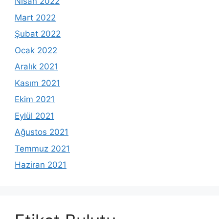
Nisan 2022
Mart 2022
Şubat 2022
Ocak 2022
Aralık 2021
Kasım 2021
Ekim 2021
Eylül 2021
Ağustos 2021
Temmuz 2021
Haziran 2021