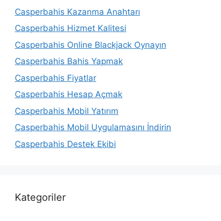
Casperbahis Kazanma Anahtarı
Casperbahis Hizmet Kalitesi
Casperbahis Online Blackjack Oynayın
Casperbahis Bahis Yapmak
Casperbahis Fiyatlar
Casperbahis Hesap Açmak
Casperbahis Mobil Yatırım
Casperbahis Mobil Uygulamasını İndirin
Casperbahis Destek Ekibi
Kategoriler