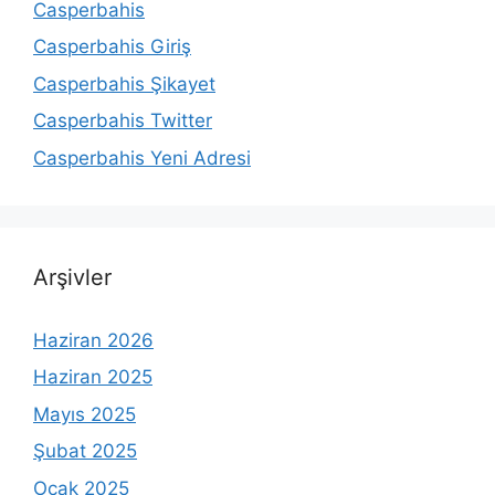
Casperbahis
Casperbahis Giriş
Casperbahis Şikayet
Casperbahis Twitter
Casperbahis Yeni Adresi
Arşivler
Haziran 2026
Haziran 2025
Mayıs 2025
Şubat 2025
Ocak 2025