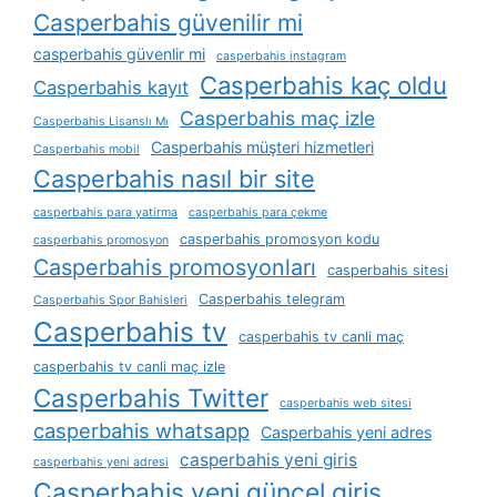
Casperbahis güvenilir mi
casperbahis güvenlir mi
casperbahis instagram
Casperbahis kaç oldu
Casperbahis kayıt
Casperbahis maç izle
Casperbahis Lisanslı Mı
Casperbahis müşteri hizmetleri
Casperbahis mobil
Casperbahis nasıl bir site
casperbahis para yatirma
casperbahis para çekme
casperbahis promosyon kodu
casperbahis promosyon
Casperbahis promosyonları
casperbahis sitesi
Casperbahis telegram
Casperbahis Spor Bahisleri
Casperbahis tv
casperbahis tv canli maç
casperbahis tv canli maç izle
Casperbahis Twitter
casperbahis web sitesi
casperbahis whatsapp
Casperbahis yeni adres
casperbahis yeni giris
casperbahis yeni adresi
Casperbahis yeni güncel giriş