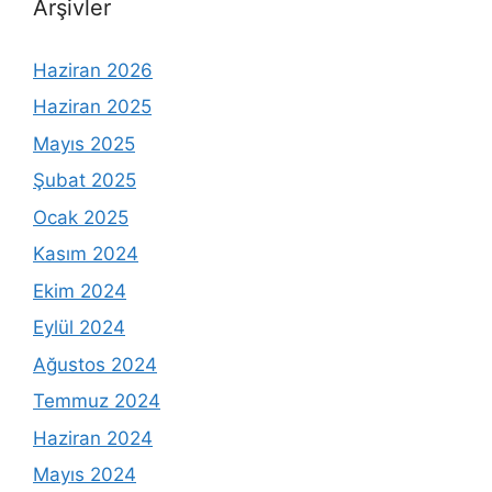
Arşivler
Haziran 2026
Haziran 2025
Mayıs 2025
Şubat 2025
Ocak 2025
Kasım 2024
Ekim 2024
Eylül 2024
Ağustos 2024
Temmuz 2024
Haziran 2024
Mayıs 2024