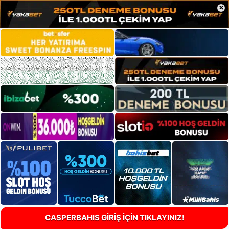
×
CASPERBAHIS GİRİŞ İÇİN TIKLAYINIZ!