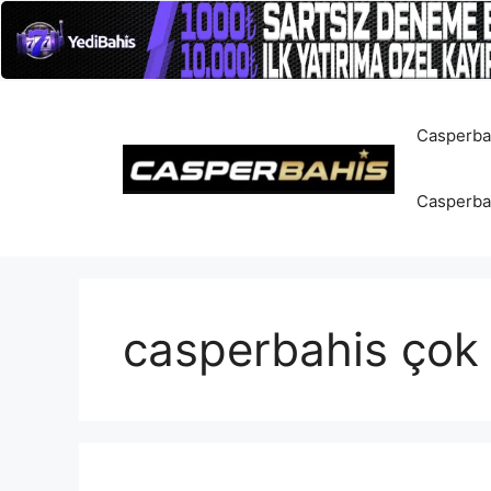
İçeriğe
atla
Casperbah
Casperba
casperbahis çok ç