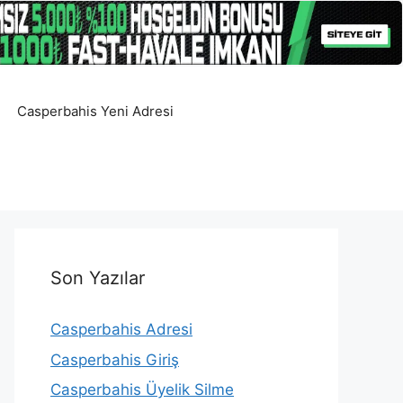
Casperbahis Yeni Adresi
Son Yazılar
Casperbahis Adresi
Casperbahis Giriş
Casperbahis Üyelik Silme