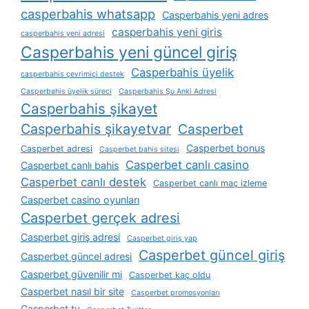
casperbahis whatsapp
Casperbahis yeni adres
casperbahis yeni giris
casperbahis yeni adresi
Casperbahis yeni güncel giriş
Casperbahis üyelik
casperbahis çevrimiçi destek
Casperbahis üyelik süreci
Casperbahis Şu Anki Adresi
Casperbahis şikayet
Casperbahis şikayetvar
Casperbet
Casperbet bonus
Casperbet adresi
Casperbet bahis sitesi
Casperbet canlı casino
Casperbet canlı bahis
Casperbet canlı destek
Casperbet canlı maç izleme
Casperbet casino oyunları
Casperbet gerçek adresi
Casperbet giriş adresi
Casperbet giriş yap
Casperbet güncel giriş
Casperbet güncel adresi
Casperbet güvenilir mi
Casperbet kaç oldu
Casperbet nasıl bir site
Casperbet promosyonları
Casperbet tv