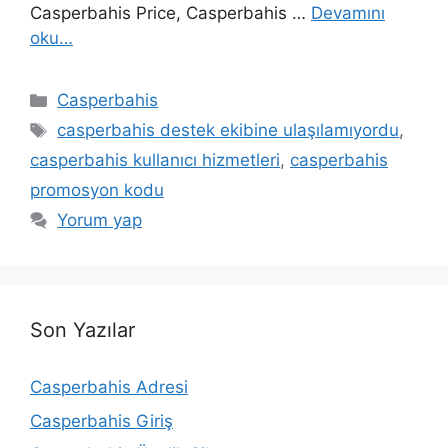
Casperbahis Price, Casperbahis …
Devamını
oku…
Kategoriler
Casperbahis
Etiketler
casperbahis destek ekibine ulaşılamıyordu
,
casperbahis kullanıcı hizmetleri
,
casperbahis
promosyon kodu
Yorum yap
Son Yazılar
Casperbahis Adresi
Casperbahis Giriş