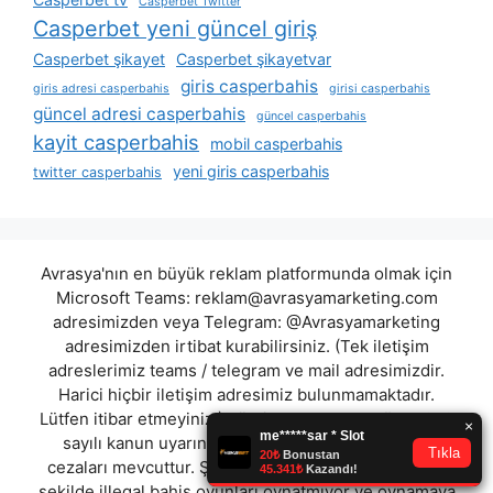
Casperbet Twitter
Casperbet yeni güncel giriş
Casperbet şikayet
Casperbet şikayetvar
giris casperbahis
giris adresi casperbahis
girisi casperbahis
güncel adresi casperbahis
güncel casperbahis
kayit casperbahis
mobil casperbahis
yeni giris casperbahis
twitter casperbahis
Avrasya'nın en büyük reklam platformunda olmak için
Microsoft Teams:
reklam@avrasyamarketing.com
adresimizden veya Telegram: @Avrasyamarketing
adresimizden irtibat kurabilirsiniz. (Tek iletişim
adreslerimiz teams / telegram ve mail adresimizdir.
Harici hiçbir iletişim adresimiz bulunmamaktadır.
Lütfen itibar etmeyiniz.) Türkiye yasalarına göre 7258
sayılı kanun uyarınca yasa dışı bahis oynamanın
cezaları mevcuttur. Şu an bulunduğunuz site hiç bir
şekilde illegal bahis oyunları oynatmıyor ve oynamaya