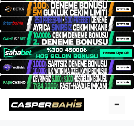
İçeriğe
atla
Menü