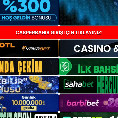
CASPERBAHIS GİRİŞ İÇİN TIKLAYINIZ!