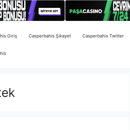
is Giriş
Casperbahis Şikayet
Casperbahis Twitter
his
tek