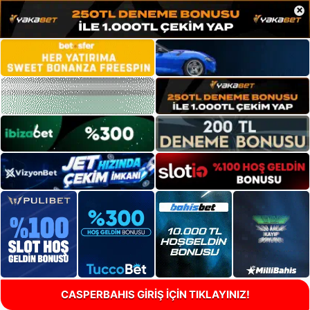
×
CASPERBAHIS GİRİŞ İÇİN TIKLAYINIZ!