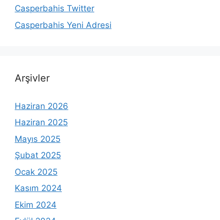
Casperbahis Twitter
Casperbahis Yeni Adresi
Arşivler
Haziran 2026
Haziran 2025
Mayıs 2025
Şubat 2025
Ocak 2025
Kasım 2024
Ekim 2024