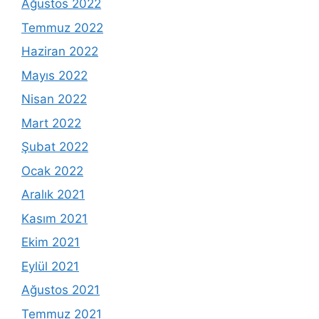
Ağustos 2022
Temmuz 2022
Haziran 2022
Mayıs 2022
Nisan 2022
Mart 2022
Şubat 2022
Ocak 2022
Aralık 2021
Kasım 2021
Ekim 2021
Eylül 2021
Ağustos 2021
Temmuz 2021