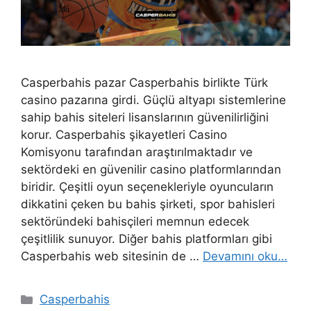
Casperbahis pazar Casperbahis birlikte Türk
casino pazarına girdi. Güçlü altyapı sistemlerine
sahip bahis siteleri lisanslarının güvenilirliğini
korur. Casperbahis şikayetleri Casino
Komisyonu tarafından araştırılmaktadır ve
sektördeki en güvenilir casino platformlarından
biridir. Çeşitli oyun seçenekleriyle oyuncuların
dikkatini çeken bu bahis şirketi, spor bahisleri
sektöründeki bahisçileri memnun edecek
çeşitlilik sunuyor. Diğer bahis platformları gibi
Casperbahis web sitesinin de …
Devamını oku…
Kategoriler
Casperbahis