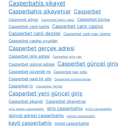
Casperbahis şikayet
Casperbahis şikayetvar
Casperbet
Casperbet bonus
Casperbet adresi
Casperbet bahis sitesi
Casperbet canlı casino
Casperbet canlı bahis
Casperbet canlı destek
Casperbet canlı maç izleme
Casperbet casino oyunları
Casperbet gerçek adresi
Casperbet giriş adresi
Casperbet giriş yap
Casperbet güncel giriş
Casperbet güncel adresi
Casperbet güvenilir mi
Casperbet kaç oldu
Casperbet nasıl bir site
Casperbet promosyonları
Casperbet tv
Casperbet Twitter
Casperbet yeni güncel giriş
Casperbet şikayet
Casperbet şikayetvar
giris casperbahis
giris adresi casperbahis
girisi casperbahis
güncel adresi casperbahis
güncel casperbahis
kayit casperbahis
mobil casperbahis