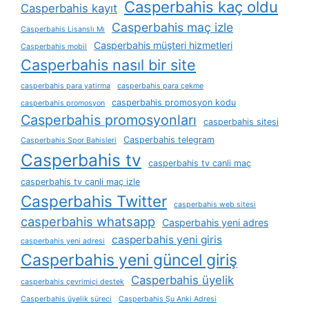
Casperbahis kaç oldu
Casperbahis kayıt
Casperbahis maç izle
Casperbahis Lisanslı Mı
Casperbahis müşteri hizmetleri
Casperbahis mobil
Casperbahis nasıl bir site
casperbahis para yatirma
casperbahis para çekme
casperbahis promosyon kodu
casperbahis promosyon
Casperbahis promosyonları
casperbahis sitesi
Casperbahis telegram
Casperbahis Spor Bahisleri
Casperbahis tv
casperbahis tv canli maç
casperbahis tv canli maç izle
Casperbahis Twitter
casperbahis web sitesi
casperbahis whatsapp
Casperbahis yeni adres
casperbahis yeni giris
casperbahis yeni adresi
Casperbahis yeni güncel giriş
Casperbahis üyelik
casperbahis çevrimiçi destek
Casperbahis üyelik süreci
Casperbahis Şu Anki Adresi