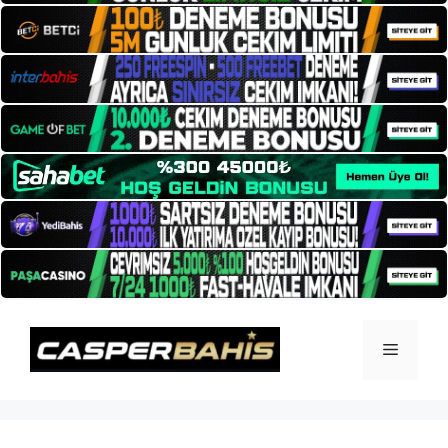
İçeriğe
atla
Menü