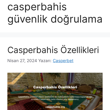
casperbahis
güvenlik doğrulama
Casperbahis Özellikleri
Nisan 27, 2024
Yazarı:
Casperbet