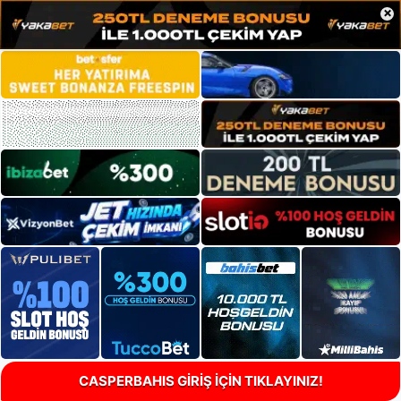
×
CASPERBAHIS GİRİŞ İÇİN TIKLAYINIZ!