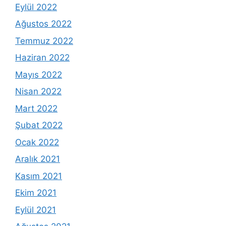
Eylül 2022
Ağustos 2022
Temmuz 2022
Haziran 2022
Mayıs 2022
Nisan 2022
Mart 2022
Şubat 2022
Ocak 2022
Aralık 2021
Kasım 2021
Ekim 2021
Eylül 2021