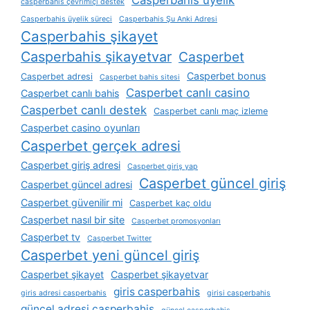
Casperbahis üyelik
casperbahis çevrimiçi destek
Casperbahis üyelik süreci
Casperbahis Şu Anki Adresi
Casperbahis şikayet
Casperbahis şikayetvar
Casperbet
Casperbet bonus
Casperbet adresi
Casperbet bahis sitesi
Casperbet canlı casino
Casperbet canlı bahis
Casperbet canlı destek
Casperbet canlı maç izleme
Casperbet casino oyunları
Casperbet gerçek adresi
Casperbet giriş adresi
Casperbet giriş yap
Casperbet güncel giriş
Casperbet güncel adresi
Casperbet güvenilir mi
Casperbet kaç oldu
Casperbet nasıl bir site
Casperbet promosyonları
Casperbet tv
Casperbet Twitter
Casperbet yeni güncel giriş
Casperbet şikayet
Casperbet şikayetvar
giris casperbahis
giris adresi casperbahis
girisi casperbahis
güncel adresi casperbahis