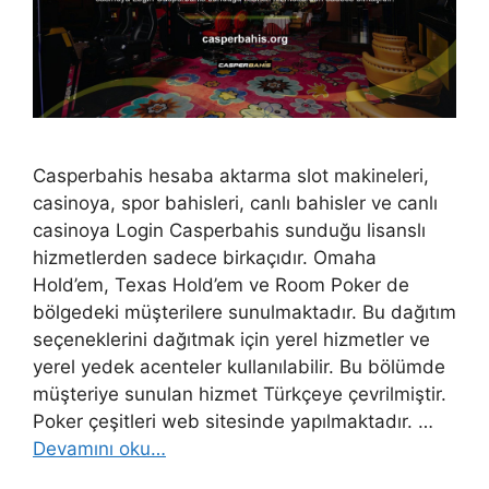
Casperbahis hesaba aktarma slot makineleri,
casinoya, spor bahisleri, canlı bahisler ve canlı
casinoya Login Casperbahis sunduğu lisanslı
hizmetlerden sadece birkaçıdır. Omaha
Hold’em, Texas Hold’em ve Room Poker de
bölgedeki müşterilere sunulmaktadır. Bu dağıtım
seçeneklerini dağıtmak için yerel hizmetler ve
yerel yedek acenteler kullanılabilir. Bu bölümde
müşteriye sunulan hizmet Türkçeye çevrilmiştir.
Poker çeşitleri web sitesinde yapılmaktadır. …
Devamını oku…