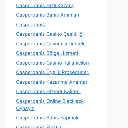
Casperbahis Hızlı Kazanç
Casperbahis Bahis Adımları
Casperbahis
Casperbahis Casino Çeşitliliği
Casperbahis Çevrimiçi Destek
Casperbahis Bölge Hizmeti
Casperbahis Casino Kullanıcıları
Casperbahis Üyelik Prosedürleri
Casperbahis Kazanma Anahtarı
Casperbahis Hizmet Kalitesi
Casperbahis Online Blackjack
Oynayın
Casperbahis Bahis Yapmak
Casperbahis Fiyatlar