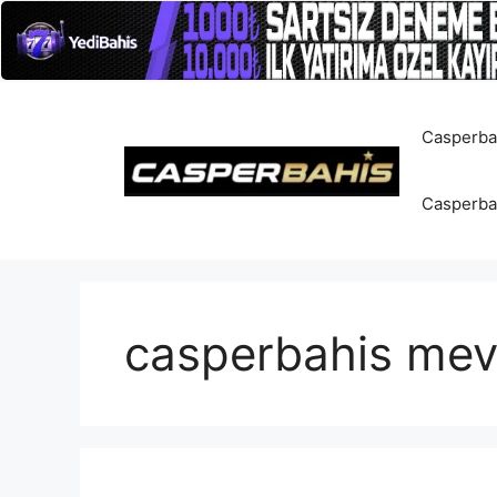
İçeriğe
atla
Casperbah
Casperba
casperbahis mevc