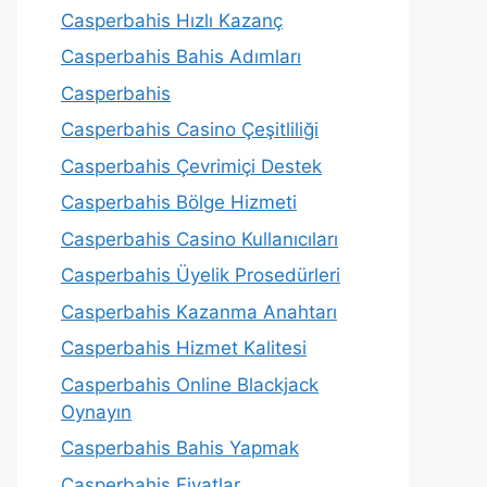
Casperbahis Hızlı Kazanç
Casperbahis Bahis Adımları
Casperbahis
Casperbahis Casino Çeşitliliği
Casperbahis Çevrimiçi Destek
Casperbahis Bölge Hizmeti
Casperbahis Casino Kullanıcıları
Casperbahis Üyelik Prosedürleri
Casperbahis Kazanma Anahtarı
Casperbahis Hizmet Kalitesi
Casperbahis Online Blackjack
Oynayın
Casperbahis Bahis Yapmak
Casperbahis Fiyatlar