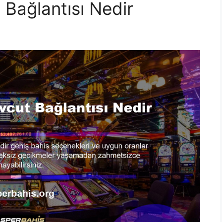
Bağlantısı Nedir