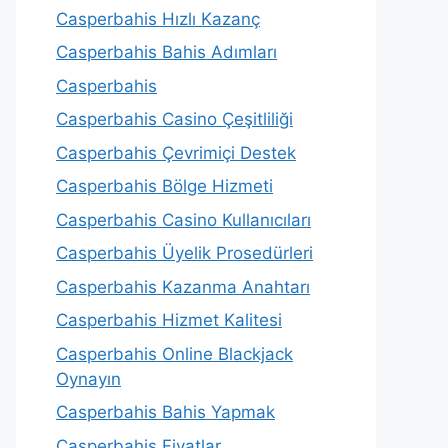
Casperbahis Hızlı Kazanç
Casperbahis Bahis Adımları
Casperbahis
Casperbahis Casino Çeşitliliği
Casperbahis Çevrimiçi Destek
Casperbahis Bölge Hizmeti
Casperbahis Casino Kullanıcıları
Casperbahis Üyelik Prosedürleri
Casperbahis Kazanma Anahtarı
Casperbahis Hizmet Kalitesi
Casperbahis Online Blackjack
Oynayın
Casperbahis Bahis Yapmak
Casperbahis Fiyatlar