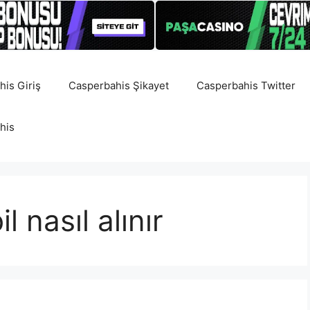
is Giriş
Casperbahis Şikayet
Casperbahis Twitter
his
 nasıl alınır