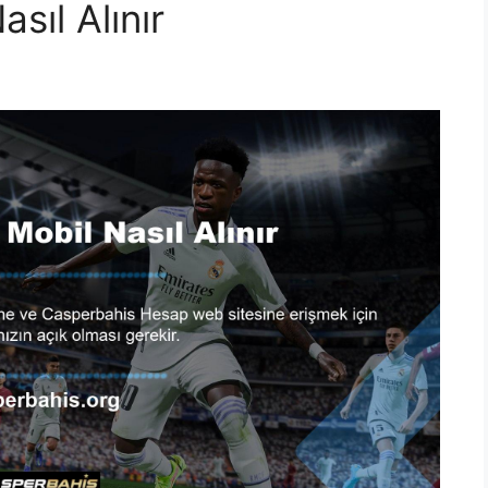
sıl Alınır