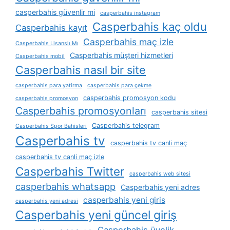
casperbahis güvenlir mi
casperbahis instagram
Casperbahis kaç oldu
Casperbahis kayıt
Casperbahis maç izle
Casperbahis Lisanslı Mı
Casperbahis müşteri hizmetleri
Casperbahis mobil
Casperbahis nasıl bir site
casperbahis para yatirma
casperbahis para çekme
casperbahis promosyon kodu
casperbahis promosyon
Casperbahis promosyonları
casperbahis sitesi
Casperbahis telegram
Casperbahis Spor Bahisleri
Casperbahis tv
casperbahis tv canli maç
casperbahis tv canli maç izle
Casperbahis Twitter
casperbahis web sitesi
casperbahis whatsapp
Casperbahis yeni adres
casperbahis yeni giris
casperbahis yeni adresi
Casperbahis yeni güncel giriş