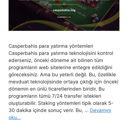
Casperbahis para yatırma yöntemleri
Casperbahis para yatırma teknolojisini kontrol
ederseniz, önceki döneme ait bilinen tüm
programların web sitelerine entegre edildiğini
göreceksiniz. Ama bu yeterli değil. Bu, özellikle
mevduat teknolojisinde ortaya çıktığı için önceki
dönemin en ünlü ticaretlerinden biridir. Bu
programların tümü 7/24 transfer istekleri
oluşturabilir. Staking yöntemleri tipik olarak 5-
30 dakika içinde sonuç verir. Bu, …
Devamını
oku…