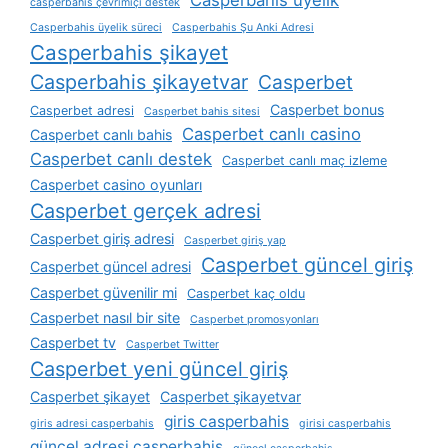
Casperbahis üyelik
casperbahis çevrimiçi destek
Casperbahis üyelik süreci
Casperbahis Şu Anki Adresi
Casperbahis şikayet
Casperbahis şikayetvar
Casperbet
Casperbet bonus
Casperbet adresi
Casperbet bahis sitesi
Casperbet canlı casino
Casperbet canlı bahis
Casperbet canlı destek
Casperbet canlı maç izleme
Casperbet casino oyunları
Casperbet gerçek adresi
Casperbet giriş adresi
Casperbet giriş yap
Casperbet güncel giriş
Casperbet güncel adresi
Casperbet güvenilir mi
Casperbet kaç oldu
Casperbet nasıl bir site
Casperbet promosyonları
Casperbet tv
Casperbet Twitter
Casperbet yeni güncel giriş
Casperbet şikayet
Casperbet şikayetvar
giris casperbahis
giris adresi casperbahis
girisi casperbahis
güncel adresi casperbahis