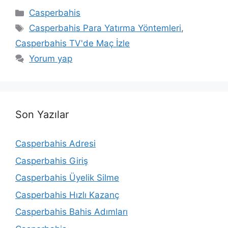
Kategoriler
Casperbahis
Etiketler
Casperbahis Para Yatırma Yöntemleri
,
Casperbahis TV'de Maç İzle
Yorum yap
Son Yazılar
Casperbahis Adresi
Casperbahis Giriş
Casperbahis Üyelik Silme
Casperbahis Hızlı Kazanç
Casperbahis Bahis Adımları