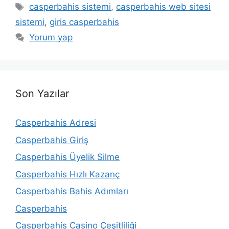
Etiketler
casperbahis sistemi
,
casperbahis web sitesi
sistemi
,
giris casperbahis
Yorum yap
Son Yazılar
Casperbahis Adresi
Casperbahis Giriş
Casperbahis Üyelik Silme
Casperbahis Hızlı Kazanç
Casperbahis Bahis Adımları
Casperbahis
Casperbahis Casino Çeşitliliği