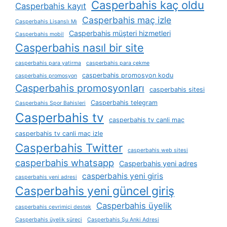
Casperbahis kaç oldu
Casperbahis kayıt
Casperbahis maç izle
Casperbahis Lisanslı Mı
Casperbahis müşteri hizmetleri
Casperbahis mobil
Casperbahis nasıl bir site
casperbahis para yatirma
casperbahis para çekme
casperbahis promosyon kodu
casperbahis promosyon
Casperbahis promosyonları
casperbahis sitesi
Casperbahis telegram
Casperbahis Spor Bahisleri
Casperbahis tv
casperbahis tv canli maç
casperbahis tv canli maç izle
Casperbahis Twitter
casperbahis web sitesi
casperbahis whatsapp
Casperbahis yeni adres
casperbahis yeni giris
casperbahis yeni adresi
Casperbahis yeni güncel giriş
Casperbahis üyelik
casperbahis çevrimiçi destek
Casperbahis üyelik süreci
Casperbahis Şu Anki Adresi