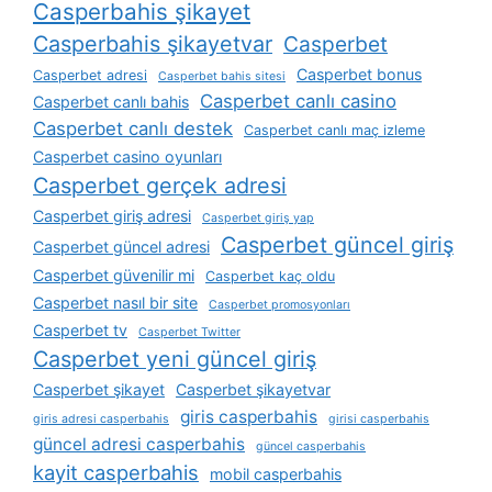
Casperbahis şikayet
Casperbahis şikayetvar
Casperbet
Casperbet bonus
Casperbet adresi
Casperbet bahis sitesi
Casperbet canlı casino
Casperbet canlı bahis
Casperbet canlı destek
Casperbet canlı maç izleme
Casperbet casino oyunları
Casperbet gerçek adresi
Casperbet giriş adresi
Casperbet giriş yap
Casperbet güncel giriş
Casperbet güncel adresi
Casperbet güvenilir mi
Casperbet kaç oldu
Casperbet nasıl bir site
Casperbet promosyonları
Casperbet tv
Casperbet Twitter
Casperbet yeni güncel giriş
Casperbet şikayet
Casperbet şikayetvar
giris casperbahis
giris adresi casperbahis
girisi casperbahis
güncel adresi casperbahis
güncel casperbahis
kayit casperbahis
mobil casperbahis