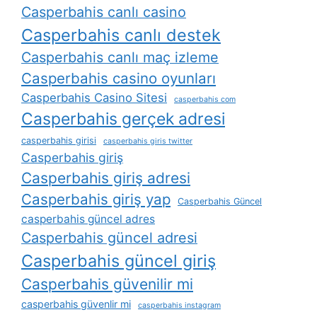
Casperbahis canlı casino
Casperbahis canlı destek
Casperbahis canlı maç izleme
Casperbahis casino oyunları
Casperbahis Casino Sitesi
casperbahis com
Casperbahis gerçek adresi
casperbahis girisi
casperbahis giris twitter
Casperbahis giriş
Casperbahis giriş adresi
Casperbahis giriş yap
Casperbahis Güncel
casperbahis güncel adres
Casperbahis güncel adresi
Casperbahis güncel giriş
Casperbahis güvenilir mi
casperbahis güvenlir mi
casperbahis instagram