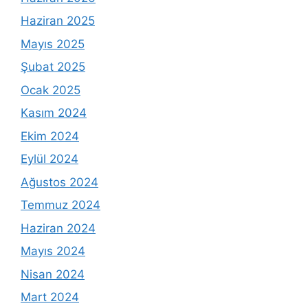
Haziran 2025
Mayıs 2025
Şubat 2025
Ocak 2025
Kasım 2024
Ekim 2024
Eylül 2024
Ağustos 2024
Temmuz 2024
Haziran 2024
Mayıs 2024
Nisan 2024
Mart 2024