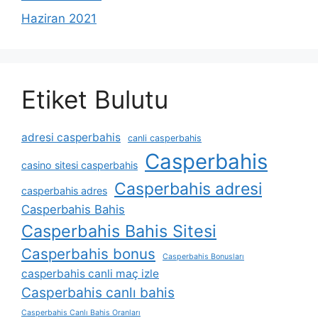
Haziran 2021
Etiket Bulutu
adresi casperbahis
canli casperbahis
Casperbahis
casino sitesi casperbahis
Casperbahis adresi
casperbahis adres
Casperbahis Bahis
Casperbahis Bahis Sitesi
Casperbahis bonus
Casperbahis Bonusları
casperbahis canli maç izle
Casperbahis canlı bahis
Casperbahis Canlı Bahis Oranları