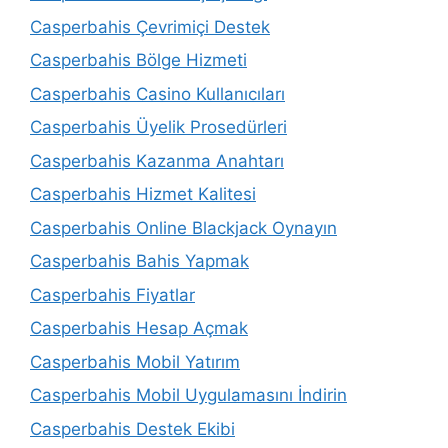
Casperbahis Çevrimiçi Destek
Casperbahis Bölge Hizmeti
Casperbahis Casino Kullanıcıları
Casperbahis Üyelik Prosedürleri
Casperbahis Kazanma Anahtarı
Casperbahis Hizmet Kalitesi
Casperbahis Online Blackjack Oynayın
Casperbahis Bahis Yapmak
Casperbahis Fiyatlar
Casperbahis Hesap Açmak
Casperbahis Mobil Yatırım
Casperbahis Mobil Uygulamasını İndirin
Casperbahis Destek Ekibi