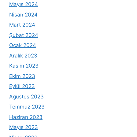
Mayıs 2024
Nisan 2024
Mart 2024
Şubat 2024
Ocak 2024
Aralık 2023
Kasım 2023
Ekim 2023
Eylül 2023
Ağustos 2023
Temmuz 2023
Haziran 2023
Mayıs 2023