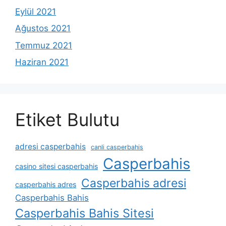
Eylül 2021
Ağustos 2021
Temmuz 2021
Haziran 2021
Etiket Bulutu
adresi casperbahis
canli casperbahis
Casperbahis
casino sitesi casperbahis
Casperbahis adresi
casperbahis adres
Casperbahis Bahis
Casperbahis Bahis Sitesi