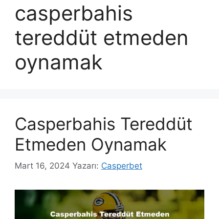
casperbahis
tereddüt etmeden
oynamak
Casperbahis Tereddüt
Etmeden Oynamak
Mart 16, 2024
Yazarı:
Casperbet