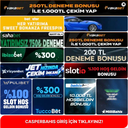
×
CASPERBAHIS GİRİŞ İÇİN TIKLAYINIZ!