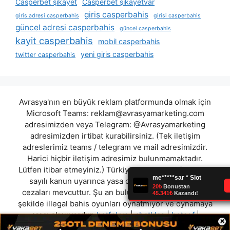
Casperbet şikayet
Casperbet şikayetvar
giris casperbahis
giris adresi casperbahis
girisi casperbahis
güncel adresi casperbahis
güncel casperbahis
kayit casperbahis
mobil casperbahis
yeni giris casperbahis
twitter casperbahis
Avrasya'nın en büyük reklam platformunda olmak için
Microsoft Teams:
reklam@avrasyamarketing.com
adresimizden veya Telegram: @Avrasyamarketing
adresimizden irtibat kurabilirsiniz. (Tek iletişim
adreslerimiz teams / telegram ve mail adresimizdir.
Harici hiçbir iletişim adresimiz bulunmamaktadır.
Lütfen itibar etmeyiniz.) Türkiye yasalarına göre 7258
sayılı kanun uyarınca yasa dışı bahis oynamanın
cezaları mevcuttur. Şu an bulunduğunuz site hiç bir
şekilde illegal bahis oyunları oynatmıyor ve oynamaya
aracı olmuyordur.
betfokus
|
chatklas
|
betsof
|
×
icebahis
|
truvabett
|
casifix
|
betnbet
|
rudicasino