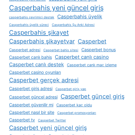
Casperbahis yeni güncel giriş
Casperbahis üyelik
casperbahis çevrimiçi destek
Casperbahis üyelik süreci
Casperbahis Şu Anki Adresi
Casperbahis şikayet
Casperbahis şikayetvar
Casperbet
Casperbet bonus
Casperbet adresi
Casperbet bahis sitesi
Casperbet canlı casino
Casperbet canlı bahis
Casperbet canlı destek
Casperbet canlı maç izleme
Casperbet casino oyunları
Casperbet gerçek adresi
Casperbet giriş adresi
Casperbet giriş yap
Casperbet güncel giriş
Casperbet güncel adresi
Casperbet güvenilir mi
Casperbet kaç oldu
Casperbet nasıl bir site
Casperbet promosyonları
Casperbet tv
Casperbet Twitter
Casperbet yeni güncel giriş