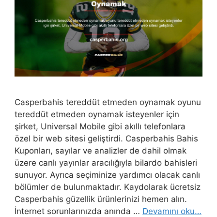
Casperbahis tereddüt etmeden oynamak oyunu
tereddüt etmeden oynamak isteyenler için
şirket, Universal Mobile gibi akıllı telefonlara
özel bir web sitesi geliştirdi. Casperbahis Bahis
Kuponları, sayılar ve analizler de dahil olmak
üzere canlı yayınlar aracılığıyla bilardo bahisleri
sunuyor. Ayrıca seçiminize yardımcı olacak canlı
bölümler de bulunmaktadır. Kaydolarak ücretsiz
Casperbahis güzellik ürünlerinizi hemen alın.
İnternet sorunlarınızda anında …
Devamını oku…