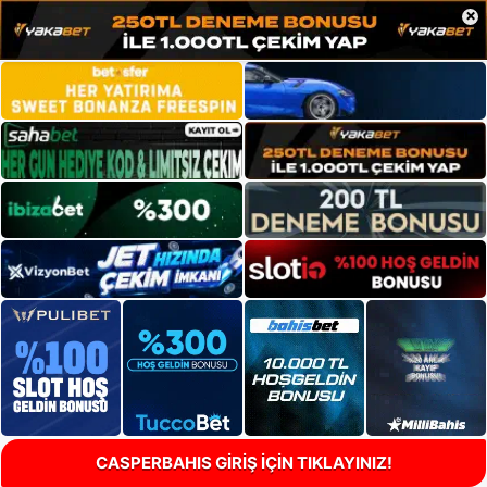
×
CASPERBAHIS GİRİŞ İÇİN TIKLAYINIZ!