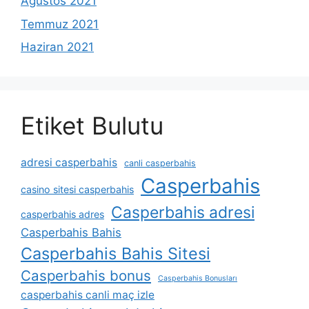
Ağustos 2021
Temmuz 2021
Haziran 2021
Etiket Bulutu
adresi casperbahis
canli casperbahis
Casperbahis
casino sitesi casperbahis
Casperbahis adresi
casperbahis adres
Casperbahis Bahis
Casperbahis Bahis Sitesi
Casperbahis bonus
Casperbahis Bonusları
casperbahis canli maç izle