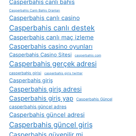
Casperbahis canlı bahis
Casperbahis Canlı Bahis Oranları
Casperbahis canlı casino
Casperbahis canlı destek
Casperbahis canlı maç izleme
Casperbahis casino oyunları
Casperbahis Casino Sitesi
casperbahis com
Casperbahis gerçek adresi
casperbahis girisi
casperbahis giris twitter
Casperbahis giriş
Casperbahis giriş adresi
Casperbahis giriş yap
Casperbahis Güncel
casperbahis güncel adres
Casperbahis güncel adresi
Casperbahis güncel giriş
Casperbahis güvenilir mi