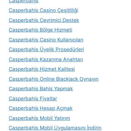
Casperbahis
Casperbahis Casino Çeşitliliği
Casperbahis Çevrimiçi Destek
Casperbahis Bölge Hizmeti
Casperbahis Casino Kullanıcıları
Casperbahis Üyelik Prosedürleri
Casperbahis Kazanma Anahtarı
Casperbahis Hizmet Kalitesi
Casperbahis Online Blackjack Oynayın
Casperbahis Bahis Yapmak
Casperbahis Fiyatlar
Casperbahis Hesap Açmak
Casperbahis Mobil Yatırım
Casperbahis Mobil Uygulamasını İndirin