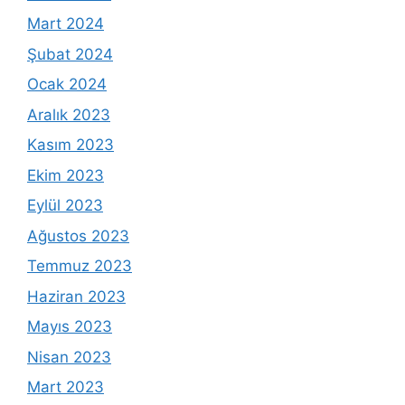
Mart 2024
Şubat 2024
Ocak 2024
Aralık 2023
Kasım 2023
Ekim 2023
Eylül 2023
Ağustos 2023
Temmuz 2023
Haziran 2023
Mayıs 2023
Nisan 2023
Mart 2023