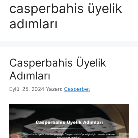
casperbahis üyelik
adımları
Casperbahis Üyelik
Adımları
Eylül 25, 2024
Yazarı:
Casperbet