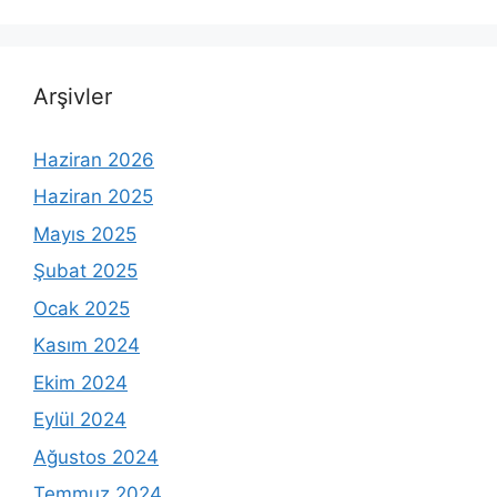
Arşivler
Haziran 2026
Haziran 2025
Mayıs 2025
Şubat 2025
Ocak 2025
Kasım 2024
Ekim 2024
Eylül 2024
Ağustos 2024
Temmuz 2024