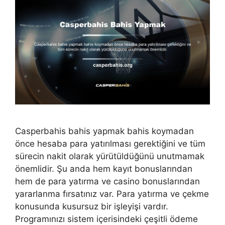
Casperbahis bahis yapmak bahis koymadan
önce hesaba para yatırılması gerektiğini ve tüm
sürecin nakit olarak yürütüldüğünü unutmamak
önemlidir. Şu anda hem kayıt bonuslarından
hem de para yatırma ve casino bonuslarından
yararlanma fırsatınız var. Para yatırma ve çekme
konusunda kusursuz bir işleyişi vardır.
Programınızı sistem içerisindeki çeşitli ödeme