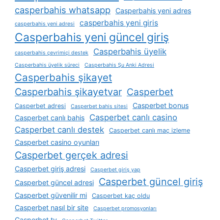
casperbahis whatsapp
Casperbahis yeni adres
casperbahis yeni giris
casperbahis yeni adresi
Casperbahis yeni güncel giriş
Casperbahis üyelik
casperbahis çevrimiçi destek
Casperbahis üyelik süreci
Casperbahis Şu Anki Adresi
Casperbahis şikayet
Casperbahis şikayetvar
Casperbet
Casperbet bonus
Casperbet adresi
Casperbet bahis sitesi
Casperbet canlı casino
Casperbet canlı bahis
Casperbet canlı destek
Casperbet canlı maç izleme
Casperbet casino oyunları
Casperbet gerçek adresi
Casperbet giriş adresi
Casperbet giriş yap
Casperbet güncel giriş
Casperbet güncel adresi
Casperbet güvenilir mi
Casperbet kaç oldu
Casperbet nasıl bir site
Casperbet promosyonları
Casperbet tv