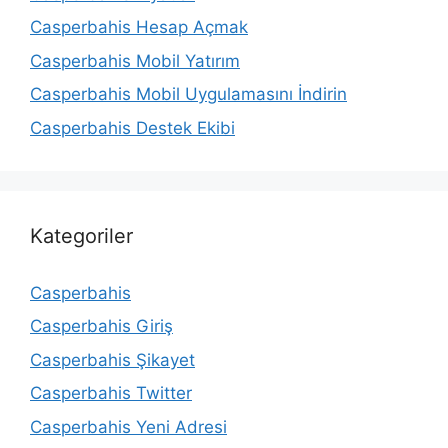
Casperbahis Hesap Açmak
Casperbahis Mobil Yatırım
Casperbahis Mobil Uygulamasını İndirin
Casperbahis Destek Ekibi
Kategoriler
Casperbahis
Casperbahis Giriş
Casperbahis Şikayet
Casperbahis Twitter
Casperbahis Yeni Adresi