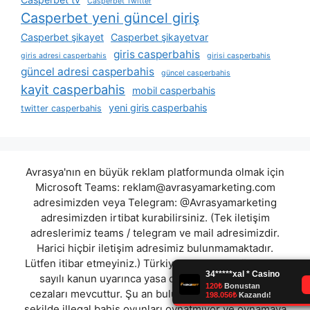
Casperbet Twitter
Casperbet yeni güncel giriş
Casperbet şikayet
Casperbet şikayetvar
giris casperbahis
giris adresi casperbahis
girisi casperbahis
güncel adresi casperbahis
güncel casperbahis
kayit casperbahis
mobil casperbahis
yeni giris casperbahis
twitter casperbahis
Avrasya'nın en büyük reklam platformunda olmak için
Microsoft Teams:
reklam@avrasyamarketing.com
adresimizden veya Telegram: @Avrasyamarketing
adresimizden irtibat kurabilirsiniz. (Tek iletişim
adreslerimiz teams / telegram ve mail adresimizdir.
Harici hiçbir iletişim adresimiz bulunmamaktadır.
Lütfen itibar etmeyiniz.) Türkiye yasalarına göre 7258
sayılı kanun uyarınca yasa dışı bahis oynamanın
cezaları mevcuttur. Şu an bulunduğunuz site hiç bir
şekilde illegal bahis oyunları oynatmıyor ve oynamaya