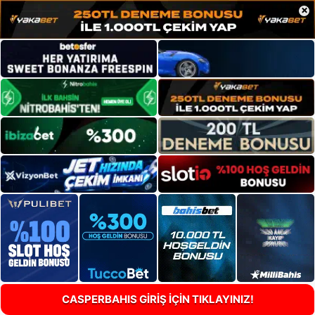
×
CASPERBAHIS GİRİŞ İÇİN TIKLAYINIZ!