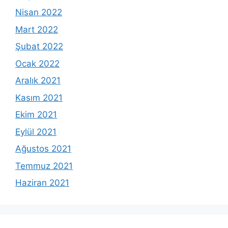
Nisan 2022
Mart 2022
Şubat 2022
Ocak 2022
Aralık 2021
Kasım 2021
Ekim 2021
Eylül 2021
Ağustos 2021
Temmuz 2021
Haziran 2021