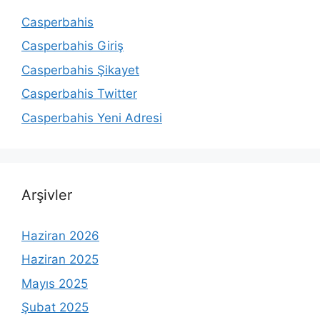
Casperbahis
Casperbahis Giriş
Casperbahis Şikayet
Casperbahis Twitter
Casperbahis Yeni Adresi
Arşivler
Haziran 2026
Haziran 2025
Mayıs 2025
Şubat 2025