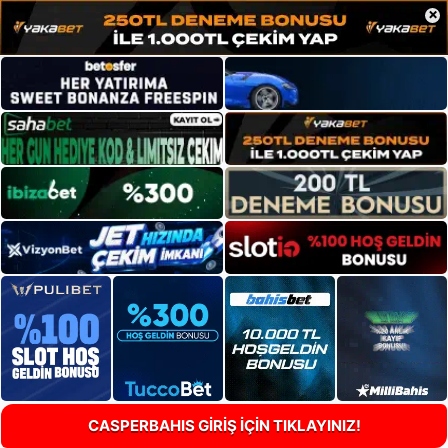
×
CASPERBAHIS GİRİŞ İÇİN TIKLAYINIZ!