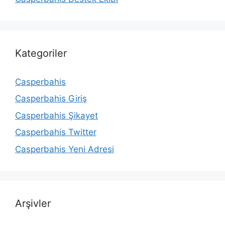
Kategoriler
Casperbahis
Casperbahis Giriş
Casperbahis Şikayet
Casperbahis Twitter
Casperbahis Yeni Adresi
Arşivler