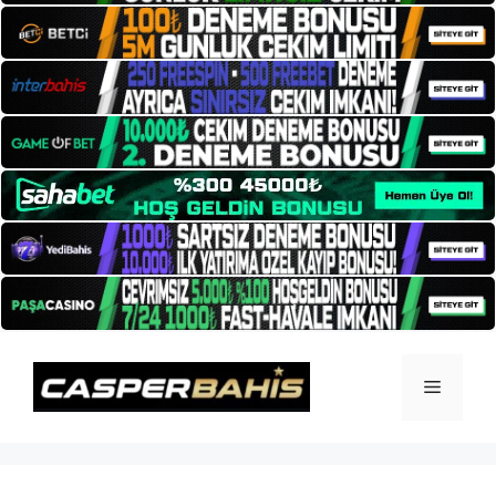
İçeriğe
atla
Menü