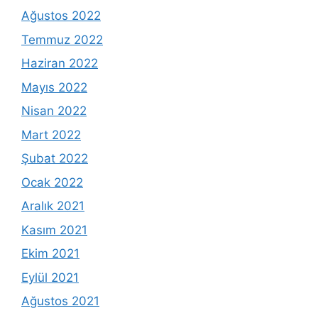
Ağustos 2022
Temmuz 2022
Haziran 2022
Mayıs 2022
Nisan 2022
Mart 2022
Şubat 2022
Ocak 2022
Aralık 2021
Kasım 2021
Ekim 2021
Eylül 2021
Ağustos 2021