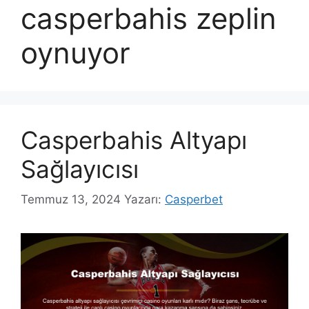
casperbahis zeplin
oynuyor
Casperbahis Altyapı
Sağlayıcısı
Temmuz 13, 2024
Yazarı:
Casperbet