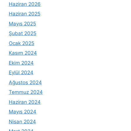
Haziran 2026
Haziran 2025
Mayıs 2025
Şubat 2025
Ocak 2025
Kasım 2024
Ekim 2024
Eylül 2024
Ağustos 2024
Temmuz 2024
Haziran 2024
Mayıs 2024
Nisan 2024