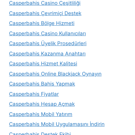
Casperbahis Casino Çeşitliliği
Casperbahis Çevrimiçi Destek
Casperbahis Bölge Hizmeti
Casperbahis Casino Kullanıcıları
Casperbahis Üyelik Prosedürleri
Casperbahis Kazanma Anahtarı
Casperbahis Hizmet Kalitesi
Casperbahis Online Blackjack Oynayın
Casperbahis Bahis Yapmak
Casperbahis Fiyatlar
Casperbahis Hesap Açmak
Casperbahis Mobil Yatırım
Casperbahis Mobil Uygulamasını İndirin
Casperbahis Destek Ekibi