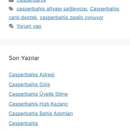
Casperbahis
Etiketler
casperbahis altyapı sağlayıcısı
,
Casperbahis
canlı destek
,
casperbahis zeplin oynuyor
Yorum yap
Son Yazılar
Casperbahis Adresi
Casperbahis Giriş
Casperbahis Üyelik Silme
Casperbahis Hızlı Kazanç
Casperbahis Bahis Adımları
Casperbahis