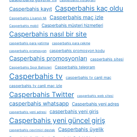
casperbahis instagram
Casperbahis kaç oldu
Casperbahis kayıt
Casperbahis maç izle
Casperbahis Lisanslı Mı
Casperbahis müşteri hizmetleri
Casperbahis mobil
Casperbahis nasıl bir site
casperbahis para yatirma
casperbahis para çekme
casperbahis promosyon kodu
casperbahis promosyon
Casperbahis promosyonları
casperbahis sitesi
Casperbahis telegram
Casperbahis Spor Bahisleri
Casperbahis tv
casperbahis tv canli maç
casperbahis tv canli maç izle
Casperbahis Twitter
casperbahis web sitesi
casperbahis whatsapp
Casperbahis yeni adres
casperbahis yeni giris
casperbahis yeni adresi
Casperbahis yeni güncel giriş
Casperbahis üyelik
casperbahis çevrimiçi destek