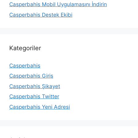
Casperbahis Mobil Uygulamasını İndirin
Casperbahis Destek Ekibi
Kategoriler
Casperbahis
Casperbahis Giriş
Casperbahis Şikayet
Casperbahis Twitter
Casperbahis Yeni Adresi