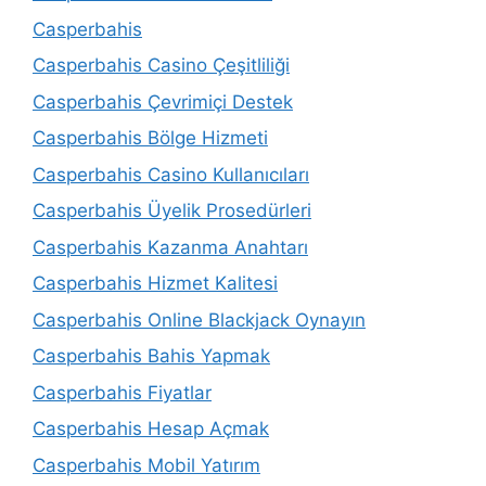
Casperbahis
Casperbahis Casino Çeşitliliği
Casperbahis Çevrimiçi Destek
Casperbahis Bölge Hizmeti
Casperbahis Casino Kullanıcıları
Casperbahis Üyelik Prosedürleri
Casperbahis Kazanma Anahtarı
Casperbahis Hizmet Kalitesi
Casperbahis Online Blackjack Oynayın
Casperbahis Bahis Yapmak
Casperbahis Fiyatlar
Casperbahis Hesap Açmak
Casperbahis Mobil Yatırım