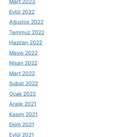
Mart 2023
Eylül 2022
Ağustos 2022
Temmuz 2022
Haziran 2022
Mayıs 2022
Nisan 2022
Mart 2022
Şubat 2022
Ocak 2022
Aralık 2021
Kasım 2021
Ekim 2021
Eylül 2021