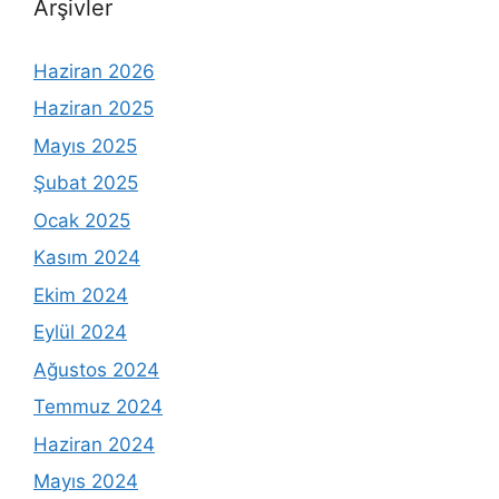
Arşivler
Haziran 2026
Haziran 2025
Mayıs 2025
Şubat 2025
Ocak 2025
Kasım 2024
Ekim 2024
Eylül 2024
Ağustos 2024
Temmuz 2024
Haziran 2024
Mayıs 2024