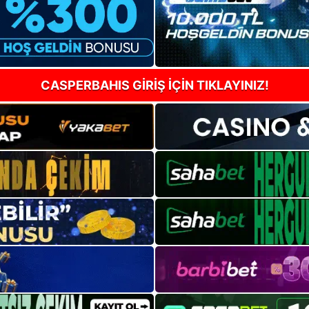
CASPERBAHIS GİRİŞ İÇİN TIKLAYINIZ!