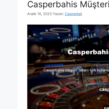
Casperbahis Müşteri
Aralık 16, 2023
Yazarı:
Casperbet