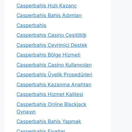
Casperbahis Hızlı Kazanç
Casperbahis Bahis Adımları
Casperbahis
Casperbahis Casino Çeşitliliği
Casperbahis Çevrimiçi Destek
Casperbahis Bölge Hizmeti
Casperbahis Casino Kullanıcıları
Casperbahis Üyelik Prosedürleri
Casperbahis Kazanma Anahtarı
Casperbahis Hizmet Kalitesi
Casperbahis Online Blackjack
Oynayın
Casperbahis Bahis Yapmak
Casperbahis Fiyatlar