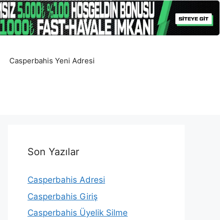
Casperbahis Yeni Adresi
Son Yazılar
Casperbahis Adresi
Casperbahis Giriş
Casperbahis Üyelik Silme